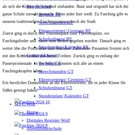
Regelklassen
als sich die Kinder im Schulhof einfanden. Bunt und originell hat sich die
ganze Schule zurecht gemacht. Denn jeder hier weiß: Zu Fasching gibt es
Projekte RE
unseren traditionellen Faschingsumzug durch die Stadt.
Sprechstunden RE
Elternvertreter/ Gremien RE
Zuerst ging es durch den Thermenpark zum Thermenplatz, wo
Schulordnung RE
Faschingslieder und -tänze zum Besten gegeben wurden. Danach ging es
Stundenplan/ Kalender RE
weiter übe die Postbrücke zum Kurhaus. Zahlreiche Passanten freuten sich
Ganztagsklassen
mit den Kindern über das bunte Treiben. Zurück ging es entlang der
Projekte GT
Passerpromenade. In der Schule konnten sich alle an einem
Faschingskrapfen laben.
Sprechstunden GT
Elternvertreter/ Gremien GT
Ein herzliches Dankeschön an die Elternvertreter, die in jeder Klasse für
Schulordnung GT
Süßes gesorgt haben!
Stundenplan/ Kalender GT
MS C.Wolf
Home
Digitales Register Wolf
Abendmittelschule