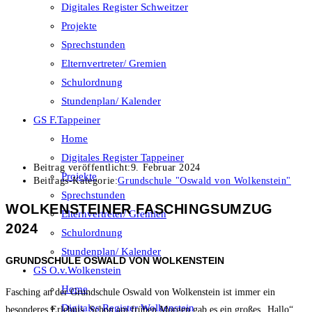
Digitales Register Schweitzer
Projekte
Sprechstunden
Elternvertreter/ Gremien
Schulordnung
Stundenplan/ Kalender
GS F.Tappeiner
Home
Digitales Register Tappeiner
Beitrag veröffentlicht:
9. Februar 2024
Projekte
Beitrags-Kategorie:
Grundschule "Oswald von Wolkenstein"
Sprechstunden
WOLKENSTEINER FASCHINGSUMZUG
Elternvertreter/ Gremien
2024
Schulordnung
Stundenplan/ Kalender
GRUNDSCHULE OSWALD VON WOLKENSTEIN
GS O.v.Wolkenstein
Home
Fasching an der Grundschule Oswald von Wolkenstein ist immer ein
Digitales Register Wolkenstein
besonderes Erlebnis. Schon am frühen Morgen gab es ein großes „Hallo“,