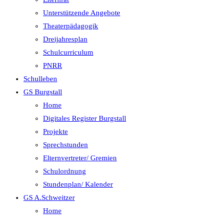
Unterstützende Angebote
Theaterpädagogik
Dreijahresplan
Schulcurriculum
PNRR
Schulleben
GS Burgstall
Home
Digitales Register Burgstall
Projekte
Sprechstunden
Elternvertreter/ Gremien
Schulordnung
Stundenplan/ Kalender
GS A.Schweitzer
Home