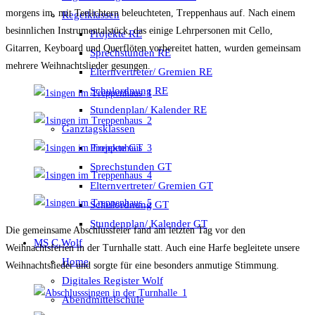
morgens im, mit Teelichtern beleuchteten, Treppenhaus auf. Nach einem
Regelklassen
besinnlichen Instrumentalstück, das einige Lehrpersonen mit Cello,
Projekte RE
Gitarren, Keyboard und Querflöten vorbereitet hatten, wurden gemeinsam
Sprechstunden RE
mehrere Weihnachtslieder gesungen.
Elternvertreter/ Gremien RE
Schulordnung RE
Stundenplan/ Kalender RE
Ganztagsklassen
Projekte GT
Sprechstunden GT
Elternvertreter/ Gremien GT
Schulordnung GT
Stundenplan/ Kalender GT
Die gemeinsame Abschlussfeier fand am letzten Tag vor den
MS C.Wolf
Weihnachtsferien in der Turnhalle statt. Auch eine Harfe begleitete unsere
Home
Weihnachtslieder und sorgte für eine besonders anmutige Stimmung.
Digitales Register Wolf
Abendmittelschule