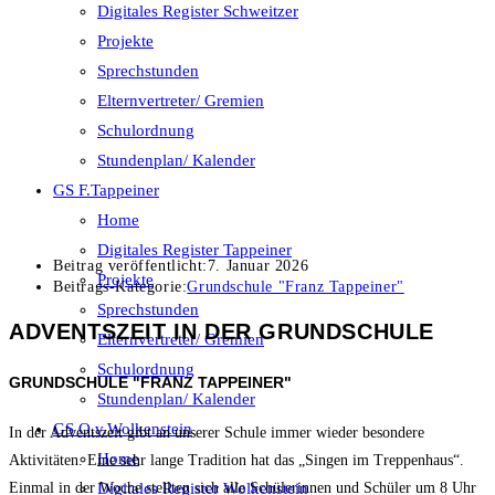
Digitales Register Schweitzer
Projekte
Sprechstunden
Elternvertreter/ Gremien
Schulordnung
Stundenplan/ Kalender
GS F.Tappeiner
Home
Digitales Register Tappeiner
Beitrag veröffentlicht:
7. Januar 2026
Projekte
Beitrags-Kategorie:
Grundschule "Franz Tappeiner"
Sprechstunden
ADVENTSZEIT IN DER GRUNDSCHULE
Elternvertreter/ Gremien
Schulordnung
GRUNDSCHULE "FRANZ TAPPEINER"
Stundenplan/ Kalender
GS O.v.Wolkenstein
In der Adventszeit gibt an unserer Schule immer wieder besondere
Home
Aktivitäten. Eine sehr lange Tradition hat das „Singen im Treppenhaus“.
Digitales Register Wolkenstein
Einmal in der Woche stellten sich alle Schülerinnen und Schüler um 8 Uhr