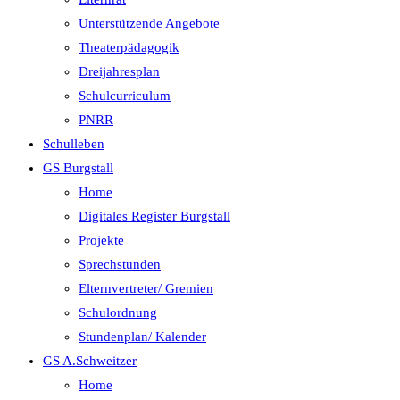
Unterstützende Angebote
Theaterpädagogik
Dreijahresplan
Schulcurriculum
PNRR
Schulleben
GS Burgstall
Home
Digitales Register Burgstall
Projekte
Sprechstunden
Elternvertreter/ Gremien
Schulordnung
Stundenplan/ Kalender
GS A.Schweitzer
Home