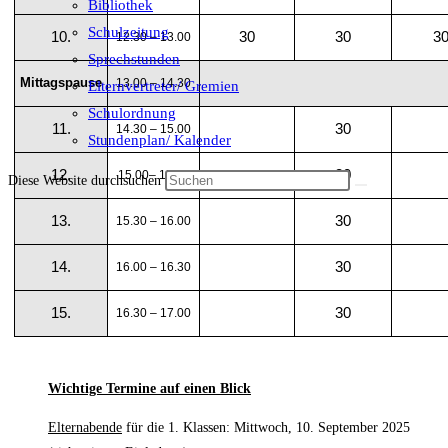
Bibliothek
Schulzeitung
10.
30
30
3
12.30 – 13.00
Sprechstunden
Mittagspause
13.00 – 14.30
Elternvertreter/ Gremien
Schulordnung
11.
30
14.30 – 15.00
Stundenplan/ Kalender
12.
30
15.00– 15.30
Diese Website durchsuchen
13.
30
15.30 – 16.00
14.
30
16.00 – 16.30
15.
30
16.30 – 17.00
Wichtige Termine auf einen Blick
Elternabende
für die 1. Klassen: Mittwoch, 10. September 2025