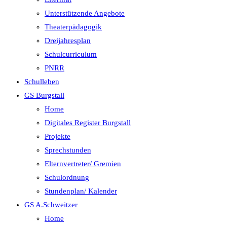
Unterstützende Angebote
Theaterpädagogik
Dreijahresplan
Schulcurriculum
PNRR
Schulleben
GS Burgstall
Home
Digitales Register Burgstall
Projekte
Sprechstunden
Elternvertreter/ Gremien
Schulordnung
Stundenplan/ Kalender
GS A.Schweitzer
Home