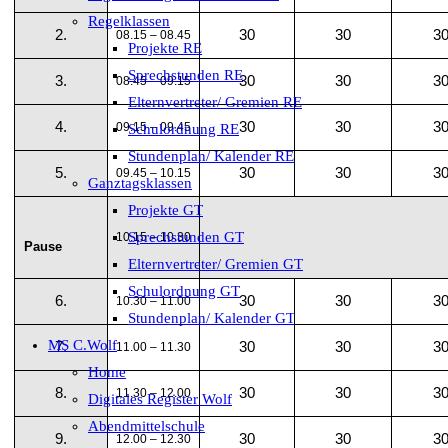
Regelklassen
2.
30
30
3
08.15 – 08.45
Projekte RE
Sprechstunden RE
3.
30
30
3
08.45 – 09.15
Elternvertreter/ Gremien RE
4.
30
30
3
09.15 – 09.45
Schulordnung RE
Stundenplan/ Kalender RE
5.
30
30
3
09.45 – 10.15
Ganztagsklassen
Projekte GT
Sprechstunden GT
10.15 – 10.30
Pause
Elternvertreter/ Gremien GT
Schulordnung GT
6.
30
30
3
10.30 – 11.00
Stundenplan/ Kalender GT
MS C.Wolf
7.
30
30
3
11.00 – 11.30
Home
8.
30
30
3
11.30 – 12.00
Digitales Register Wolf
Abendmittelschule
9.
30
30
3
12.00 – 12.30