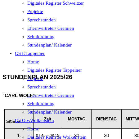
Digitales Register Schweitzer
Projekte
Sprechstunden
Elternvertreter/ Gremien
Schulordnung
Stundenplan/ Kalender
GS F.Tappeiner
Home
Digitales Register Tappeiner
STUNDENPLAN 2025/26
Projekte
Sprechstunden
"CARL WOLF"
Elternvertreter/ Gremien
Schulordnung
Stundenplan/ Kalender
Zeit
MONTAG
DIENSTAG
MITT
GS O.v.Wolkenstein
Stunde
Home
1.
30
30
3
07.45 – 08.15
Digitales Register Wolkenstein