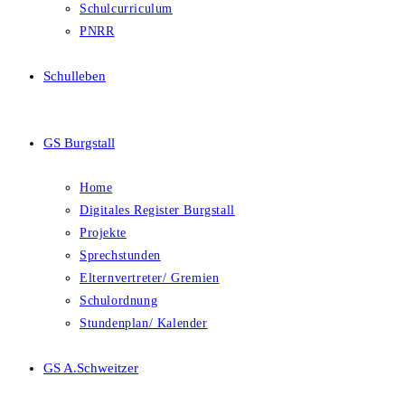
Schulcurriculum
PNRR
Schulleben
GS Burgstall
Home
Digitales Register Burgstall
Projekte
Sprechstunden
Elternvertreter/ Gremien
Schulordnung
Stundenplan/ Kalender
GS A.Schweitzer