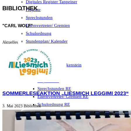
Digitales Register Tappeiner
BIBLIOTHEK
Projekte
Sprechstunden
"CARL WOLF"
Elternvertreter/ Gremien
Schulordnung
Stundenplan/ Kalender
Aktuelles
GS O.v.Wolkenstein
Home
Digitales Register Wolkenstein
Regelklassen
Projekte RE
Sprechstunden RE
SOMMERLESEAKTION „LIESMICH LEGGIMI 2023“
Elternvertreter/ Gremien RE
Schulordnung RE
3. Mai 2023
Bibliothek
Stundenplan/ Kalender RE
Ganztagsklassen
Projekte GT