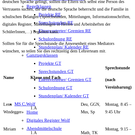
deutschen Sprache gelingt, sollten die Eltern sich selbst eine Person des
Regelklassen
Vertrauens suchen, die die deutsche Sprache beherrscht und die Familie in
Projekte RE
schulischen Belangen (Sprechstunden, Mitteilungen, Informationsschriften,
Sprechstunden RE
digitales Register, Mitteilungen in Heften und Arbeitsheften der
Elternvertreter/ Gremien RE
SchülerInnen,…) begleiten kann.
Schulordnung RE
Sollten Sie für die Sprechstunde die Anwesenheit eines Mediators
Stundenplan/ Kalender RE
wünschen, so teilen Sie dies rechtzeitig dem Lehrerteam mit.
Ganztagsklassen
Projekte GT
Sprechstunde
Sprechstunden GT
Name
Klasse und Fach
Elternvertreter/ Gremien GT
(nach
Vereinbarung)
Schulordnung GT
Stundenplan/ Kalender GT
MS C.Wolf
Lena
Deu, GGN,
Montag, 8:45 –
1.A
Home
Windegger
Mus, Sp
9:45 Uhr
Digitales Register Wolf
Abendmittelschule
Miriam
Montag, 9:15 –
1.A
Math, TK