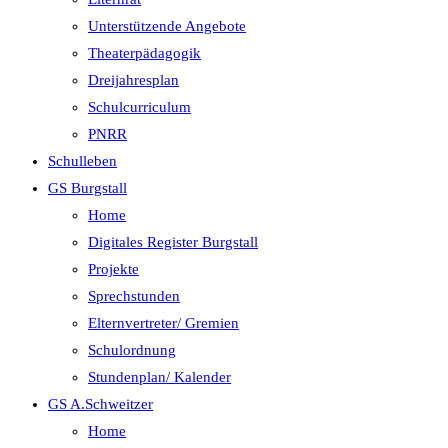
Unterstützende Angebote
Theaterpädagogik
Dreijahresplan
Schulcurriculum
PNRR
Schulleben
GS Burgstall
Home
Digitales Register Burgstall
Projekte
Sprechstunden
Elternvertreter/ Gremien
Schulordnung
Stundenplan/ Kalender
GS A.Schweitzer
Home