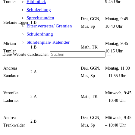
Bibliothek
Tumler
9:45 Uhr
Schulzeitung
Sprechstunden
Deu, GGN,
Montag, 9:45 –
Stefanie Egger
1.B
Elternvertreter/ Gremien
Mus, Sp
10:40 Uhr
Schulordnung
Stundenplan/ Kalender
Miriam
Montag, 9:45 –
1.B
Math, TK
Tumler
10:15 Uhr
Diese Website durchsuchen
Andreas
Deu, GGN,
Montag, 11:00
2.A
Zandarco
Mus, Sp
– 11:55 Uhr
Veronika
Mittwoch, 9:45
2.A
Math, TK
Ladurner
– 10:40 Uhr
Andrea
Deu, GGN,
Mittwoch, 9:45
2.B
Trenkwalder
Mus, Sp
– 10:40 Uhr