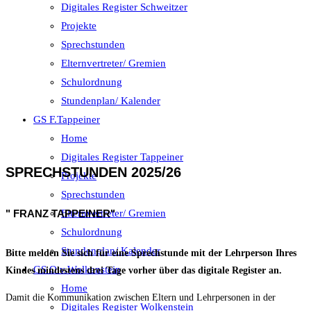
Digitales Register Schweitzer
Projekte
Sprechstunden
Elternvertreter/ Gremien
Schulordnung
Stundenplan/ Kalender
GS F.Tappeiner
Home
Digitales Register Tappeiner
SPRECHSTUNDEN 2025/26
Projekte
Sprechstunden
" FRANZ TAPPEINER"
Elternvertreter/ Gremien
Schulordnung
Stundenplan/ Kalender
Bitte melden Sie sich für eine Sprechstunde mit der Lehrperson Ihres
GS O.v.Wolkenstein
Kindes mindestens drei Tage vorher über das digitale Register an.
Home
Damit die Kommunikation zwischen Eltern und Lehrpersonen in der
Digitales Register Wolkenstein