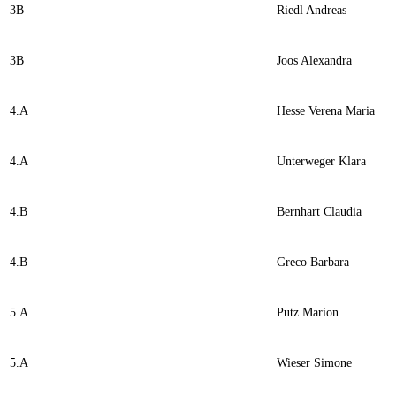
3B
Riedl Andreas
3B
Joos Alexandra
4.A
Hesse Verena Maria
4.A
Unterweger Klara
4.B
Bernhart Claudia
4.B
Greco Barbara
5.A
Putz Marion
5.A
Wieser Simone