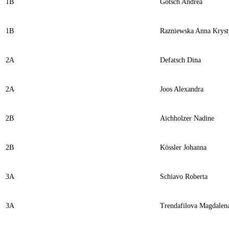
1B
Götsch Andrea
1B
Razniewska Anna Kryst
2A
Defatsch Dina
2A
Joos Alexandra
2B
Aichholzer Nadine
2B
Kössler Johanna
3A
Schiavo Roberta
3A
Trendafilova Magdalen