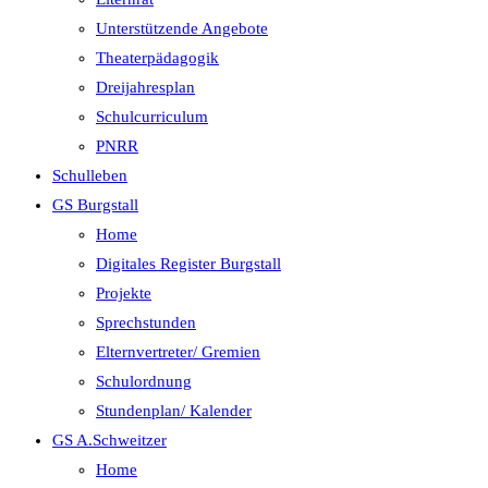
Unterstützende Angebote
Theaterpädagogik
Dreijahresplan
Schulcurriculum
PNRR
Schulleben
GS Burgstall
Home
Digitales Register Burgstall
Projekte
Sprechstunden
Elternvertreter/ Gremien
Schulordnung
Stundenplan/ Kalender
GS A.Schweitzer
Home