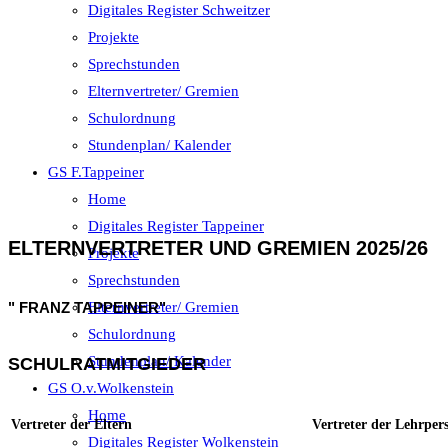
Digitales Register Schweitzer
Projekte
Sprechstunden
Elternvertreter/ Gremien
Schulordnung
Stundenplan/ Kalender
GS F.Tappeiner
Home
Digitales Register Tappeiner
ELTERNVERTRETER UND GREMIEN 2025/26
Projekte
Sprechstunden
" FRANZ TAPPEINER"
Elternvertreter/ Gremien
Schulordnung
Stundenplan/ Kalender
SCHULRATMITGIEDER
GS O.v.Wolkenstein
Home
Vertreter der Eltern
Vertreter der Lehrper
Digitales Register Wolkenstein