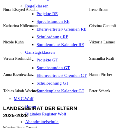
Regelklassen
Nura Elsayed Abdalla
Irene Braun
Projekte RE
Sprechstunden RE
Katharina Köllemann
Cristina Guaitoli
Elternvertreter/ Gremien RE
Schulordnung RE
Nicole Kuhn
Viktoria Laimer
Stundenplan/ Kalender RE
Ganztagsklassen
Verena Paulmichl
Samantha Reali
Projekte GT
Sprechstunden GT
Anna Razniewska
Hanna Pircher
Elternvertreter/ Gremien GT
Schulordnung GT
Stundenplan/ Kalender GT
Tobias Jakob Wachter
Peter Schenk
MS C.Wolf
Home
LANDESBEIRAT DER ELTERN
Digitales Register Wolf
2025-2028
Abendmittelschule
Massimiliano Casotti