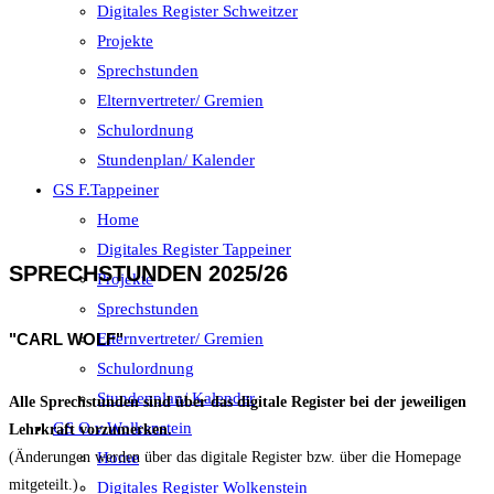
Digitales Register Schweitzer
Projekte
Sprechstunden
Elternvertreter/ Gremien
Schulordnung
Stundenplan/ Kalender
GS F.Tappeiner
Home
Digitales Register Tappeiner
SPRECHSTUNDEN 2025/26
Projekte
Sprechstunden
"CARL WOLF"
Elternvertreter/ Gremien
Schulordnung
Stundenplan/ Kalender
Alle Sprechstunden sind über das digitale Register bei der jeweiligen
GS O.v.Wolkenstein
Lehrkraft vorzumerken.
Home
(Änderungen werden über das digitale Register bzw. über die Homepage
mitgeteilt.)
Digitales Register Wolkenstein