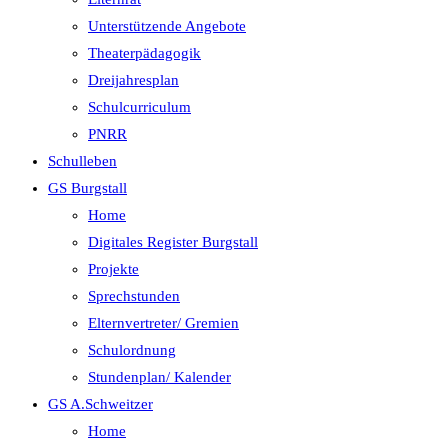
Unterstützende Angebote
Theaterpädagogik
Dreijahresplan
Schulcurriculum
PNRR
Schulleben
GS Burgstall
Home
Digitales Register Burgstall
Projekte
Sprechstunden
Elternvertreter/ Gremien
Schulordnung
Stundenplan/ Kalender
GS A.Schweitzer
Home