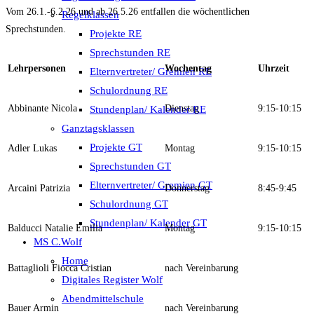
Vom 26.1.-6.2.26 und ab 26.5.26 entfallen die wöchentlichen
Regelklassen
Sprechstunden.
Projekte RE
Sprechstunden RE
Lehrpersonen
Wochentag
Uhrzeit
Elternvertreter/ Gremien RE
Schulordnung RE
Abbinante Nicola
Dienstag
9:15-10:15
Stundenplan/ Kalender RE
Ganztagsklassen
Projekte GT
Adler Lukas
Montag
9:15-10:15
Sprechstunden GT
Elternvertreter/ Gremien GT
Arcaini Patrizia
Donnerstag
8:45-9:45
Schulordnung GT
Stundenplan/ Kalender GT
Balducci Natalie Emilia
Montag
9:15-10:15
MS C.Wolf
Home
Battaglioli Fiocca Cristian
nach Vereinbarung
Digitales Register Wolf
Abendmittelschule
Bauer Armin
nach Vereinbarung