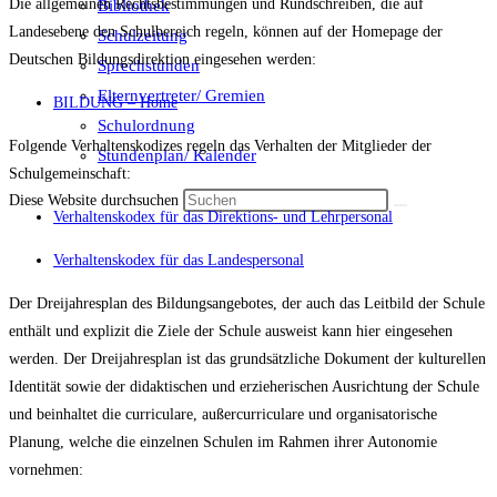
Die allgemeinen Rechtsbestimmungen und Rundschreiben, die auf
Bibliothek
Landesebene den Schulbereich regeln, können auf der Homepage der
Schulzeitung
Deutschen Bildungsdirektion eingesehen werden:
Sprechstunden
Elternvertreter/ Gremien
BILDUNG – Home
Schulordnung
Folgende Verhaltenskodizes regeln das Verhalten der Mitglieder der
Stundenplan/ Kalender
Schulgemeinschaft:
Diese Website durchsuchen
Verhaltenskodex für das Direktions- und Lehrpersonal
Verhaltenskodex für das Landespersonal
Der Dreijahresplan des Bildungsangebotes, der auch das Leitbild der Schule
enthält und explizit die Ziele der Schule ausweist kann hier eingesehen
werden. Der Dreijahresplan ist das grundsätzliche Dokument der kulturellen
Identität sowie der didaktischen und erzieherischen Ausrichtung der Schule
und beinhaltet die curriculare, außercurriculare und organisatorische
Planung, welche die einzelnen Schulen im Rahmen ihrer Autonomie
vornehmen: