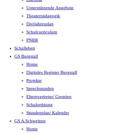
Unterstützende Angebote
Theaterpädagogik
Dreijahresplan
Schulcurriculum
PNRR
Schulleben
GS Burgstall
Home
Digitales Register Burgstall
Projekte
Sprechstunden
Elternvertreter/ Gremien
Schulordnung
Stundenplan/ Kalender
GS A.Schweitzer
Home