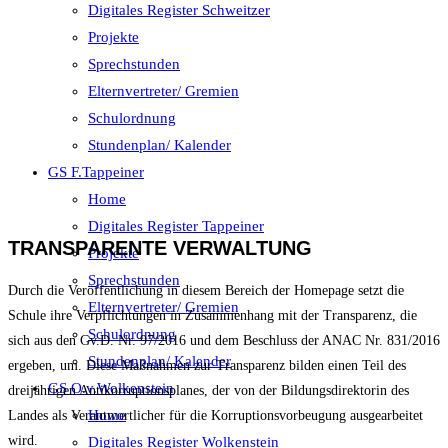
Digitales Register Schweitzer
Projekte
Sprechstunden
Elternvertreter/ Gremien
Schulordnung
Stundenplan/ Kalender
GS F.Tappeiner
Home
Digitales Register Tappeiner
TRANSPARENTE VERWALTUNG
Projekte
Sprechstunden
Durch die Veröffentlichung in diesem Bereich der Homepage setzt die
Elternvertreter/ Gremien
Schule ihre Verpflichtungen in Zusammenhang mit der Transparenz, die
Schulordnung
sich aus den Gv.D. Nr. 97/2016 und dem Beschluss der ANAC Nr. 831/2016
Stundenplan/ Kalender
ergeben, um. Diese Maßnahmen zur Transparenz bilden einen Teil des
GS O.v.Wolkenstein
dreijährigen Antikorruptionsplanes, der von der Bildungsdirektorin des
Home
Landes als Verantwortlicher für die Korruptionsvorbeugung ausgearbeitet
wird.
Digitales Register Wolkenstein