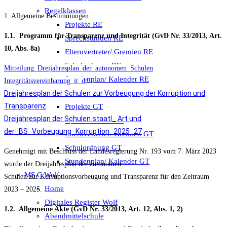
Regelklassen
1. Allgemeine Bestimmungen
Projekte RE
1.1. Programm für Transparenz und Integrität (GvD Nr. 33/2013, Art.
Sprechstunden RE
10, Abs. 8a)
Elternvertreter/ Gremien RE
Schulordnung RE
Mitteilung_Dreijahresplan_der_autonomen_Schulen
Stundenplan/ Kalender RE
Integritätsvereinbarung_it_dt
Ganztagsklassen
Dreijahresplan der Schulen zur Vorbeugung der Korruption und
Transparenz
Projekte GT
Dreijahresplan der Schulen staatl_ Art und
Sprechstunden GT
der_BS_Vorbeugung_Korruption_2025_27
Elternvertreter/ Gremien GT
Schulordnung GT
Genehmigt mit Beschluss der Landesregierung Nr. 193 vom 7. März 2023
Stundenplan/ Kalender GT
wurde der Dreijahresplan der autonomen
MS C.Wolf
Schulen zur Korruptionsvorbeugung und Transparenz für den Zeitraum
Home
2023 – 2025.
Digitales Register Wolf
1.2. Allgemeine Akte (GvD Nr. 33/2013, Art. 12, Abs. 1, 2)
Abendmittelschule