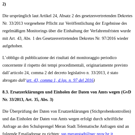
2)
Die ursprünglich laut Artikel 24, Absatz 2 des gesetzesvertretenden Dekretes
Nr. 33/2013 vorgesehene Pflicht zur Veröffentlichung der Ergebnisse des
regelmäßigen Monitorings über die Einhaltung der Verfahrensfristen wurde
mit Art. 43, Abs. 1 des Gesetzesvertretenden Dekretes Nr. 97/2016 wieder
aufgehoben.
L’obbligo di pubblicazione dei risultati del monitoraggio periodico
concernente il rispetto dei tempi procedimentali, originariamente previsto
dall’articolo 24, comma 2 del decreto legislativo n. 33/2013, è stato
abrogato
dall‘
art. 43, comma 1, d.lgs. n. 97 del 2016
)
8.3. Ersatzerklärungen und Einholen der Daten von Amts wegen (GvD
Nr. 33/2013, Art. 35, Abs. 3)
Die Überprüfung der Daten von Ersatzerklärungen (Stichprobenkontrollen)
und das Einholen der Daten von Amts wegen erfolgt durch schriftliche
Anfrage an den Schulsprengel Meran Stadt.Telematische Anfragen sind an
folgende Emailadresse zu richten:
ssp.meranstadt@pec.prov.bz.it
.