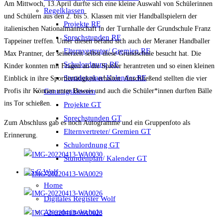
Am Mittwoch, 13.April durfte sich eine kleine Auswahl von Schülerinnen
Regelklassen
und Schülern aus den 2. bis 5. Klassen mit vier Handballspielern der
Projekte RE
italienischen Nationalmannschaft in der Turnhalle der Grundschule Franz
Sprechstunden RE
Tappeiner treffen. Unter diesen befand sich auch der Meraner Handballer
Elternvertreter/ Gremien RE
Max Prantner, der seinerzeit selbst diese Grundschule besucht hat. Die
Schulordnung RE
Kinder konnten mit Fragen an die Spieler herantreten und so einen kleinen
Stundenplan/ Kalender RE
Einblick in ihre Sportlertätigkeit erhalten. Anschließend stellten die vier
Ganztagsklassen
Profis ihr Können unter Beweis und auch die Schüler*innen durften Bälle
ins Tor schießen.
Projekte GT
Sprechstunden GT
Zum Abschluss gab es noch Autogramme und ein Gruppenfoto als
Elternvertreter/ Gremien GT
Erinnerung.
Schulordnung GT
Stundenplan/ Kalender GT
MS C.Wolf
Home
Digitales Register Wolf
Abendmittelschule