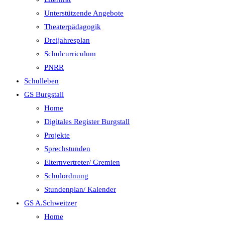
Unterstützende Angebote
Theaterpädagogik
Dreijahresplan
Schulcurriculum
PNRR
Schulleben
GS Burgstall
Home
Digitales Register Burgstall
Projekte
Sprechstunden
Elternvertreter/ Gremien
Schulordnung
Stundenplan/ Kalender
GS A.Schweitzer
Home