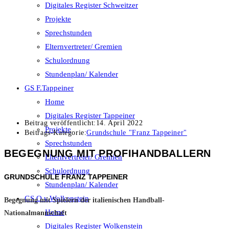
Digitales Register Schweitzer
Projekte
Sprechstunden
Elternvertreter/ Gremien
Schulordnung
Stundenplan/ Kalender
GS F.Tappeiner
Home
Digitales Register Tappeiner
Beitrag veröffentlicht:
14. April 2022
Projekte
Beitrags-Kategorie:
Grundschule "Franz Tappeiner"
Sprechstunden
BEGEGNUNG MIT PROFIHANDBALLERN
Elternvertreter/ Gremien
Schulordnung
GRUNDSCHULE FRANZ TAPPEINER
Stundenplan/ Kalender
GS O.v.Wolkenstein
Begegnung mit Spielern der italienischen Handball-
Home
Nationalmannschaft
Digitales Register Wolkenstein