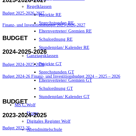
Regelklassen
Budget 2025-2026-2027
Projekte RE
Sprechstunden RE
Finanz- und Investitionsbudget 2025-2026-2027
Elternvertreter/ Gremien RE
BUDGET
Schulordnung RE
Stundenplan/ Kalender RE
2024-2025-2026
Ganztagsklassen
Projekte GT
Budget 2024-2025-2026
Sprechstunden GT
Budget 2024-26 Finanz- und Investitionsbudget 2024 – 2025 – 2026
Elternvertreter/ Gremien GT
Schulordnung GT
Stundenplan/ Kalender GT
BUDGET
MS C.Wolf
Home
2023-2024-2025
Digitales Register Wolf
Budget 2023-25
Abendmittelschule