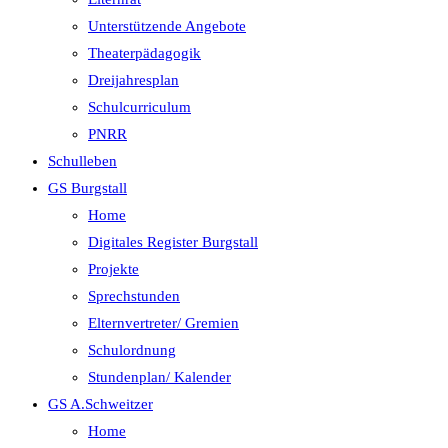
Unterstützende Angebote
Theaterpädagogik
Dreijahresplan
Schulcurriculum
PNRR
Schulleben
GS Burgstall
Home
Digitales Register Burgstall
Projekte
Sprechstunden
Elternvertreter/ Gremien
Schulordnung
Stundenplan/ Kalender
GS A.Schweitzer
Home