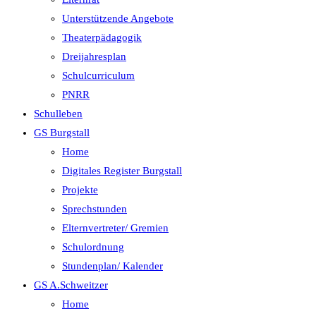
Unterstützende Angebote
Theaterpädagogik
Dreijahresplan
Schulcurriculum
PNRR
Schulleben
GS Burgstall
Home
Digitales Register Burgstall
Projekte
Sprechstunden
Elternvertreter/ Gremien
Schulordnung
Stundenplan/ Kalender
GS A.Schweitzer
Home