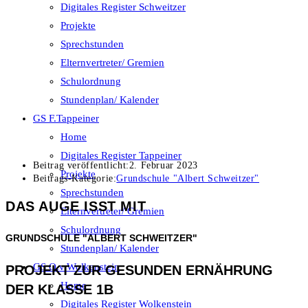
Digitales Register Schweitzer
Projekte
Sprechstunden
Elternvertreter/ Gremien
Schulordnung
Stundenplan/ Kalender
GS F.Tappeiner
Home
Digitales Register Tappeiner
Beitrag veröffentlicht:
2. Februar 2023
Projekte
Beitrags-Kategorie:
Grundschule "Albert Schweitzer"
Sprechstunden
DAS AUGE ISST MIT
Elternvertreter/ Gremien
Schulordnung
GRUNDSCHULE "ALBERT SCHWEITZER"
Stundenplan/ Kalender
GS O.v.Wolkenstein
PROJEKT ZUR GESUNDEN ERNÄHRUNG
Home
DER KLASSE 1B
Digitales Register Wolkenstein