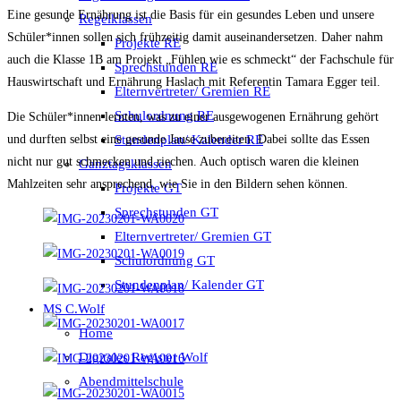
Eine gesunde Ernährung ist die Basis für ein gesundes Leben und unsere
Regelklassen
Schüler*innen sollen sich frühzeitig damit auseinandersetzen. Daher nahm
Projekte RE
auch die Klasse 1B am Projekt „Fühlen wie es schmeckt“ der Fachschule für
Sprechstunden RE
Hauswirtschaft und Ernährung Haslach mit Referentin Tamara Egger teil.
Elternvertreter/ Gremien RE
Schulordnung RE
Die Schüler*innen lernten, was zu einer ausgewogenen Ernährung gehört
und durften selbst eine gesunde Jause zubereiten. Dabei sollte das Essen
Stundenplan/ Kalender RE
nicht nur gut schmecken und riechen. Auch optisch waren die kleinen
Ganztagsklassen
Mahlzeiten sehr ansprechend, wie Sie in den Bildern sehen können.
Projekte GT
Sprechstunden GT
Elternvertreter/ Gremien GT
Schulordnung GT
Stundenplan/ Kalender GT
MS C.Wolf
Home
Digitales Register Wolf
Abendmittelschule