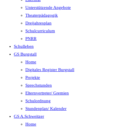
Unterstützende Angebote
Theaterpädagogik
Dreijahresplan
Schulcurriculum
PNRR
Schulleben
GS Burgstall
Home
Digitales Register Burgstall
Projekte
Sprechstunden
Elternvertreter/ Gremien
Schulordnung
Stundenplan/ Kalender
GS A.Schweitzer
Home