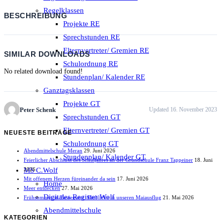
Regelklassen
BESCHREIBUNG
Projekte RE
Sprechstunden RE
Elternvertreter/ Gremien RE
SIMILAR DOWNLOADS
Schulordnung RE
No related download found!
Stundenplan/ Kalender RE
Ganztagsklassen
Projekte GT
Peter Schenk
Updated 16. November 2023
Sprechstunden GT
Elternvertreter/ Gremien GT
NEUESTE BEITRÄGE
Schulordnung GT
Abendmittelschule Meran
29. Juni 2026
Stundenplan/ Kalender GT
Feierlicher Abschluss des Schuljahres an der Grundschule Franz Tappeiner
18. Juni
MS C.Wolf
2026
Mit offenem Herzen füreinander da sein
17. Juni 2026
Home
Meer entdecken
27. Mai 2026
Digitales Register Wolf
Frühsommer in Bewegung: Einblicke in unseren Maiausflug
21. Mai 2026
Abendmittelschule
KATEGORIEN