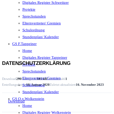
Digitales Register Schweitzer
Projekte
Sprechstunden
Elternvertreter/ Gremien
Schulordnung
Stundenplan/ Kalender
GS F.Tappeiner
Home
Digitales Register Tappeiner
DATENSCHUTZERKLÄRUNG
Projekte
Sprechstunden
Elternvertreter/ Gremien
Download
290
Dateigröße
181 kB
Datei-Anzahl
1
Erstellungsdatum
18. Januar 2020
Zuletzt aktualisiert
16. November 2023
Schulordnung
Stundenplan/ Kalender
GS O.v.Wolkenstein
Download
Home
Digitales Register Wolkenstein