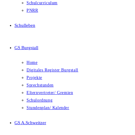
Schulcurriculum
PNRR
Schulleben
GS Burgstall
Home
Digitales Register Burgstall
Projekte
Sprechstunden
Elternvertreter/ Gremien
Schulordnung
Stundenplan/ Kalender
GS A.Schweitzer