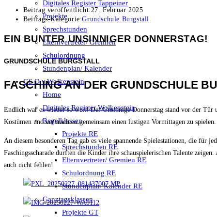
Digitales Register Tappeiner
Beitrag veröffentlicht:
27. Februar 2025
Projekte
Beitrags-Kategorie:
Grundschule Burgstall
Sprechstunden
EIN BUNTER UNSINNIGER DONNERSTAG!
Elternvertreter/ Gremien
Schulordnung
GRUNDSCHULE BURGSTALL
Stundenplan/ Kalender
GS O.v.Wolkenstein
FASCHING AN DER GRUNDSCHULE B
Home
Digitales Register Wolkenstein
Endlich war es wieder so weit! Der Unsinnige Donnerstag stand vor der Tür u
Regelklassen
Kostümen und verbrachten gemeinsam einen lustigen Vormittag
en zu spielen.
Projekte RE
An diesem besonderen Tag gab es viele spannende Spielestationen, die für je
Sprechstunden RE
Faschingsscharade durften die Kinder ihre schauspielerischen Talente zeigen
Elternvertreter/ Gremien RE
auch nicht fehlen!
Schulordnung RE
Stundenplan/ Kalender RE
Ganztagsklassen
Projekte GT