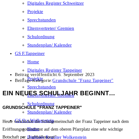
Digitales Register Schweitzer
Projekte
Sprechstunden
Elternvertreter/ Gremien
Schulordnung
Stundenplan/ Kalender
GS F.Tappeiner
Home
Digitales Register Tappeiner
Beitrag veröffentlicht:
6. September 2023
Projekte
Beitrags-Kategorie:
Grundschule "Franz Tappeiner"
Sprechstunden
EIN NEUES SCHULJAHR BEGINNT…
Elternvertreter/ Gremien
Schulordnung
GRUNDSCHULE "FRANZ TAPPEINER"
Stundenplan/ Kalender
GS O.v.Wolkenstein
Heute verschickte die Schulgemeinschaft der Franz Tappeiner nach dem
Home
Eröffnungsgottesdienst auf dem oberen Pfarrplatz eine sehr wichtige
Digitales Register Wolkenstein
Botschaft per „Luftballonpost“.