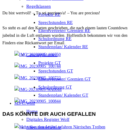
Regelklassen
Du bist wertvoll! – Tu sei prezioso/a! – You are precious!
Projekte RE
Sprechstunden RE
So steht es auf den Karten geschrieben, die nach einem lauten Countdown
Elternvertreter/ Gremien RE
jubelnd in die Luft entlassen wurden. Hoffentlich bekommen wir von den
Schulordnung RE
Findern eine Rückantwort per Email.
Stundenplan/ Kalender RE
Ganztagsklassen
Projekte GT
Sprechstunden GT
Elternvertreter/ Gremien GT
Schulordnung GT
Stundenplan/ Kalender GT
MS C.Wolf
Home
DAS KÖNNTE DIR AUCH GEFALLEN
Digitales Register Wolf
Abendmittelschule