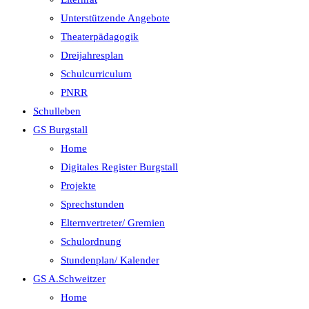
Unterstützende Angebote
Theaterpädagogik
Dreijahresplan
Schulcurriculum
PNRR
Schulleben
GS Burgstall
Home
Digitales Register Burgstall
Projekte
Sprechstunden
Elternvertreter/ Gremien
Schulordnung
Stundenplan/ Kalender
GS A.Schweitzer
Home