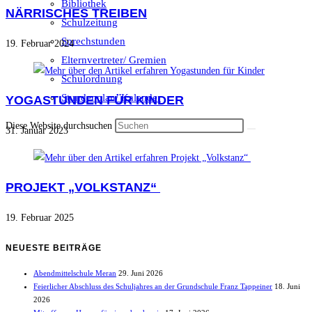
Bibliothek
NÄRRISCHES TREIBEN
Schulzeitung
Sprechstunden
19. Februar 2024
Elternvertreter/ Gremien
Schulordnung
Stundenplan/ Kalender
YOGASTUNDEN FÜR KINDER
Diese Website durchsuchen
31. Januar 2023
PROJEKT „VOLKSTANZ“
19. Februar 2025
NEUESTE BEITRÄGE
Abendmittelschule Meran
29. Juni 2026
Feierlicher Abschluss des Schuljahres an der Grundschule Franz Tappeiner
18. Juni
2026