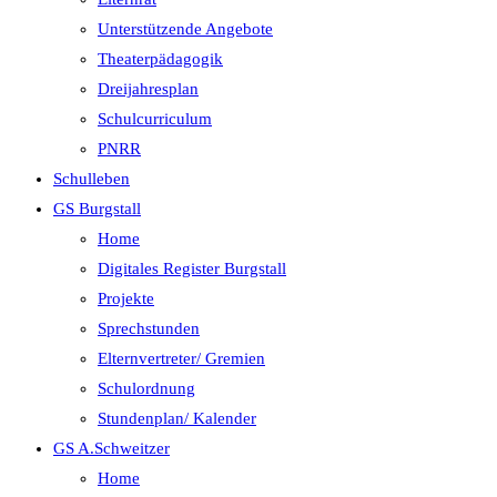
Unterstützende Angebote
Theaterpädagogik
Dreijahresplan
Schulcurriculum
PNRR
Schulleben
GS Burgstall
Home
Digitales Register Burgstall
Projekte
Sprechstunden
Elternvertreter/ Gremien
Schulordnung
Stundenplan/ Kalender
GS A.Schweitzer
Home