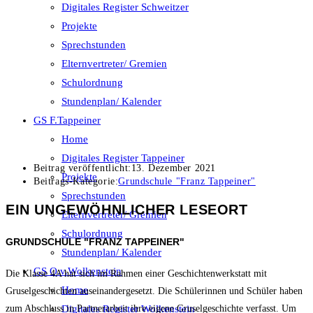
Digitales Register Schweitzer
Projekte
Sprechstunden
Elternvertreter/ Gremien
Schulordnung
Stundenplan/ Kalender
GS F.Tappeiner
Home
Digitales Register Tappeiner
Beitrag veröffentlicht:
13. Dezember 2021
Projekte
Beitrags-Kategorie:
Grundschule "Franz Tappeiner"
Sprechstunden
EIN UNGEWÖHNLICHER LESEORT
Elternvertreter/ Gremien
Schulordnung
GRUNDSCHULE "FRANZ TAPPEINER"
Stundenplan/ Kalender
GS O.v.Wolkenstein
Die Klasse 4A hat sich im Rahmen einer Geschichtenwerkstatt mit
Home
Gruselgeschichten auseinandergesetzt. Die Schülerinnen und Schüler haben
Digitales Register Wolkenstein
zum Abschluss in Partnerarbeit ihre eigene Gruselgeschichte verfasst. Um