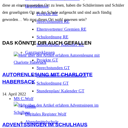
diese an einem passenden Ort zu lesen, haben die Schülerinnen und Schüler
Regelklassen
den gruseligsten Ort an der Schule aufgesucht und sind auch fündig
Projekte RE
geworden… Wo mag dieser Ort wohl gewesen sein?
Sprechstunden RE
Elternvertreter/ Gremien RE
Schulordnung RE
DAS KÖNNTE DIR AUCH GEFALLEN
Stundenplan/ Kalender RE
Ganztagsklassen
Projekte GT
Sprechstunden GT
AUTORENLESUNG MIT CHARLOTTE
Elternvertreter/ Gremien GT
HABERSACK
Schulordnung GT
Stundenplan/ Kalender GT
14. April 2022
MS C.Wolf
Home
Digitales Register Wolf
Abendmittelschule
ADVENTSSINGEN IM SCHULHAUS