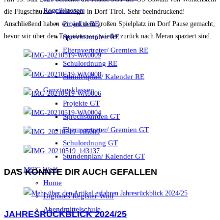
Regelklassen
die Flugschau der Greifvögel in Dorf Tirol. Sehr beeindruckend!
Projekte RE
Anschließend haben wir auf dem großen Spielplatz im Dorf Pause gemacht,
bevor wir über den Tappeinerweg wieder zurück nach Meran spaziert sind.
Sprechstunden RE
Elternvertreter/ Gremien RE
Schulordnung RE
Stundenplan/ Kalender RE
Ganztagsklassen
Projekte GT
Sprechstunden GT
Elternvertreter/ Gremien GT
Schulordnung GT
Stundenplan/ Kalender GT
MS C.Wolf
DAS KÖNNTE DIR AUCH GEFALLEN
Home
Digitales Register Wolf
Abendmittelschule
JAHRESRÜCKBLICK 2024/25