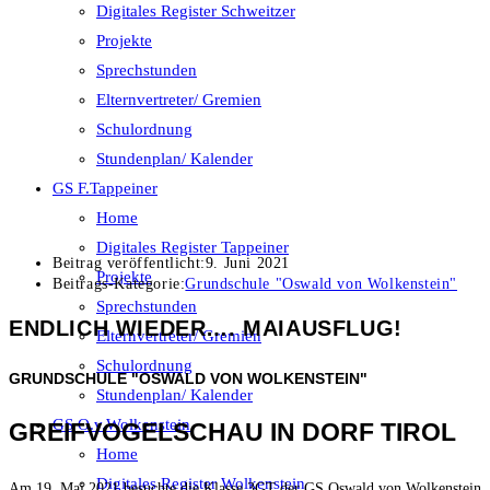
Digitales Register Schweitzer
Projekte
Sprechstunden
Elternvertreter/ Gremien
Schulordnung
Stundenplan/ Kalender
GS F.Tappeiner
Home
Digitales Register Tappeiner
Beitrag veröffentlicht:
9. Juni 2021
Projekte
Beitrags-Kategorie:
Grundschule "Oswald von Wolkenstein"
Sprechstunden
ENDLICH WIEDER…. MAIAUSFLUG!
Elternvertreter/ Gremien
Schulordnung
GRUNDSCHULE "OSWALD VON WOLKENSTEIN"
Stundenplan/ Kalender
GS O.v.Wolkenstein
GREIFVOGELSCHAU IN DORF TIROL
Home
Digitales Register Wolkenstein
Am 19. Mai 2021 besuchte die Klasse 3GT der GS Oswald von Wolkenstein