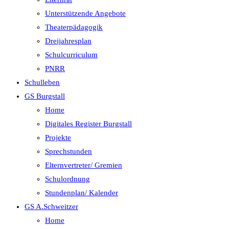
Unterstützende Angebote
Theaterpädagogik
Dreijahresplan
Schulcurriculum
PNRR
Schulleben
GS Burgstall
Home
Digitales Register Burgstall
Projekte
Sprechstunden
Elternvertreter/ Gremien
Schulordnung
Stundenplan/ Kalender
GS A.Schweitzer
Home