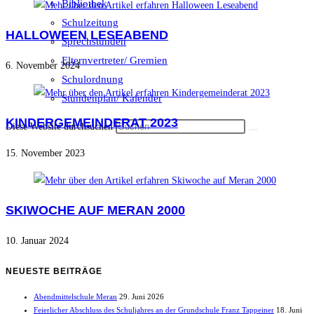
Bibliothek
Schulzeitung
HALLOWEEN LESEABEND
Sprechstunden
Elternvertreter/ Gremien
6. November 2024
Schulordnung
Stundenplan/ Kalender
KINDERGEMEINDERAT 2023
Diese Website durchsuchen
15. November 2023
SKIWOCHE AUF MERAN 2000
10. Januar 2024
NEUESTE BEITRÄGE
Abendmittelschule Meran
29. Juni 2026
Feierlicher Abschluss des Schuljahres an der Grundschule Franz Tappeiner
18. Juni