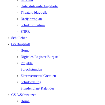
Unterstützende Angebote
Theaterpädagogik
Dreijahresplan
Schulcurriculum
PNRR
Schulleben
GS Burgstall
Home
Digitales Register Burgstall
Projekte
Sprechstunden
Elternvertreter/ Gremien
Schulordnung
Stundenplan/ Kalender
GS A.Schweitzer
Home