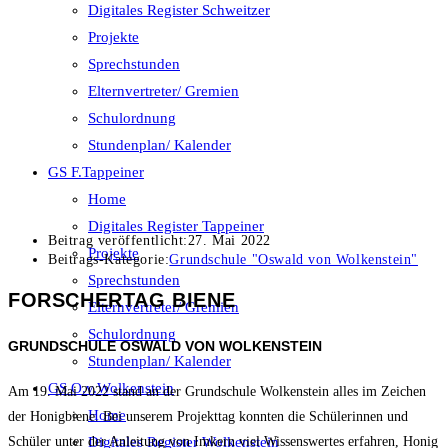
Digitales Register Schweitzer
Projekte
Sprechstunden
Elternvertreter/ Gremien
Schulordnung
Stundenplan/ Kalender
GS F.Tappeiner
Home
Digitales Register Tappeiner
Beitrag veröffentlicht:
27. Mai 2022
Projekte
Beitrags-Kategorie:
Grundschule "Oswald von Wolkenstein"
Sprechstunden
FORSCHERTAG BIENE
Elternvertreter/ Gremien
Schulordnung
GRUNDSCHULE OSWALD VON WOLKENSTEIN
Stundenplan/ Kalender
GS O.v.Wolkenstein
Am 19. Mai 2022 stand an der Grundschule Wolkenstein alles im Zeichen
Home
der Honigbiene. Bei unserem Projekttag konnten die Schülerinnen und
Digitales Register Wolkenstein
Schüler unter der Anleitung von Imkern viel Wissenswertes erfahren, Honig