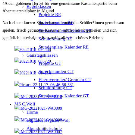
4A den goldenen Herbst für eine gemeinsame Kastanienpartie beim
Regelklassen
Abenteuerspielplatz in Algund.
Projekte RE
Sprechstunden RE
Nach einem kurzen Spaziergang konnten die Schüler*innen gemeinsam
spielen, frisch gebratene Kastanien mit Apfelsaft genießen und sich
Elternvertreter/ Gremien RE
gemütlich unterhalten. Es war für alle ein schönes Erlebnis.
Schulordnung RE
Stundenplan/ Kalender RE
Ganztagsklassen
Projekte GT
Sprechstunden GT
Elternvertreter/ Gremien GT
Schulordnung GT
Stundenplan/ Kalender GT
MS C.Wolf
Home
Digitales Register Wolf
Abendmittelschule