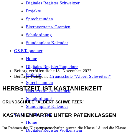
Digitales Register Schweitzer
Projekte
Sprechstunden
Elternvertreter/ Gremien
Schulordnung
Stundenplan/ Kalender
GS F.Tappeiner
Home
Digitales Register Tappeiner
Beitrag veröffentlicht:
18. November 2022
Projekte
Beitrags-Kategorie:
Grundschule "Albert Schweitzer"
Sprechstunden
HERBSTZEIT IST KASTANIENZEIT
Elternvertreter/ Gremien
Schulordnung
GRUNDSCHULE "ALBERT SCHWEITZER"
Stundenplan/ Kalender
GS O.v.Wolkenstein
KASTANIENPARTIE UNTER PATENKLASSEN
Home
Im Rahmen der Klassenpatenschaften nutzen die Klasse 1A und die Klasse
Digitales Register Wolkenstein