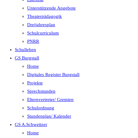
Unterstützende Angebote
Theaterpädagogik
Dreijahresplan
Schulcurriculum
PNRR
Schulleben
GS Burgstall
Home
Digitales Register Burgstall
Projekte
Sprechstunden
Elternvertreter/ Gremien
Schulordnung
Stundenplan/ Kalender
GS A.Schweitzer
Home