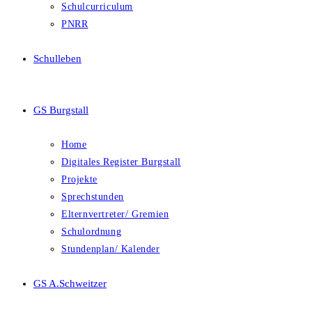
Schulcurriculum
PNRR
Schulleben
GS Burgstall
Home
Digitales Register Burgstall
Projekte
Sprechstunden
Elternvertreter/ Gremien
Schulordnung
Stundenplan/ Kalender
GS A.Schweitzer