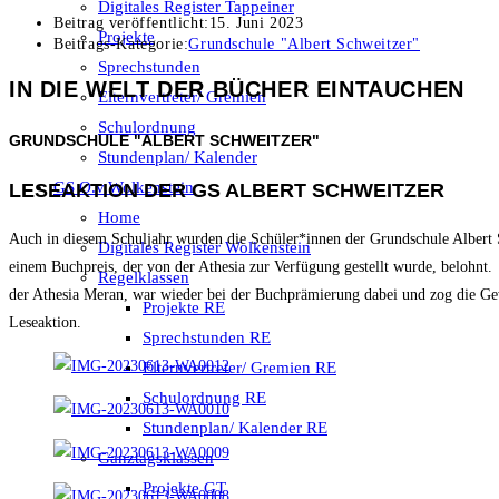
Digitales Register Tappeiner
Beitrag veröffentlicht:
15. Juni 2023
Projekte
Beitrags-Kategorie:
Grundschule "Albert Schweitzer"
Sprechstunden
IN DIE WELT DER BÜCHER EINTAUCHEN
Elternvertreter/ Gremien
Schulordnung
GRUNDSCHULE "ALBERT SCHWEITZER"
Stundenplan/ Kalender
GS O.v.Wolkenstein
LESEAKTION DER GS ALBERT SCHWEITZER
Home
Auch in diesem Schuljahr wurden die Schüler*innen der Grundschule Albert S
Digitales Register Wolkenstein
einem Buchpreis, der von der Athesia zur Verfügung gestellt wurde, belohnt.
Regelklassen
der Athesia Meran, war wieder bei der Buchprämierung dabei und zog die Gew
Projekte RE
Leseaktion.
Sprechstunden RE
Elternvertreter/ Gremien RE
Schulordnung RE
Stundenplan/ Kalender RE
Ganztagsklassen
Projekte GT