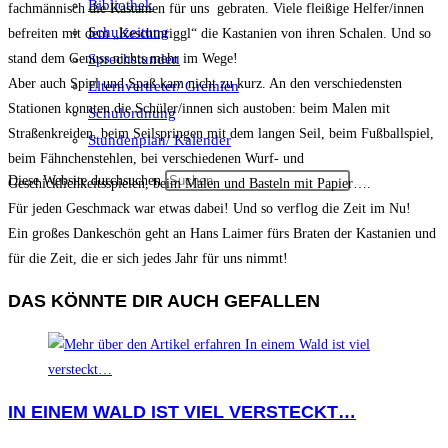
Bibliothek
fachmännisch die Kastanien für uns gebraten. Viele fleißige Helfer/innen
Schulzeitung
befreiten mit dem „Keschtnriggl“ die Kastanien von ihren Schalen. Und so
Sprechstunden
stand dem Genuss nichts mehr im Wege!
Aber auch Spiel und Spaß kam nicht zu kurz. An den verschiedensten
Elternvertreter/ Gremien
Stationen konnten die Schüler/innen sich austoben: beim Malen mit
Schulordnung
Straßenkreiden, beim Seilspringen mit dem langen Seil, beim Fußballspiel,
Stundenplan/ Kalender
beim Fähnchenstehlen, bei verschiedenen Wurf- und
Diese Website durchsuchen
Geschicklichkeitsspielen, beim Malen und Basteln mit Papier….
Für jeden Geschmack war etwas dabei! Und so verflog die Zeit im Nu!
Ein großes Dankeschön geht an Hans Laimer fürs Braten der Kastanien und
für die Zeit, die er sich jedes Jahr für uns nimmt!
DAS KÖNNTE DIR AUCH GEFALLEN
IN EINEM WALD IST VIEL VERSTECKT…