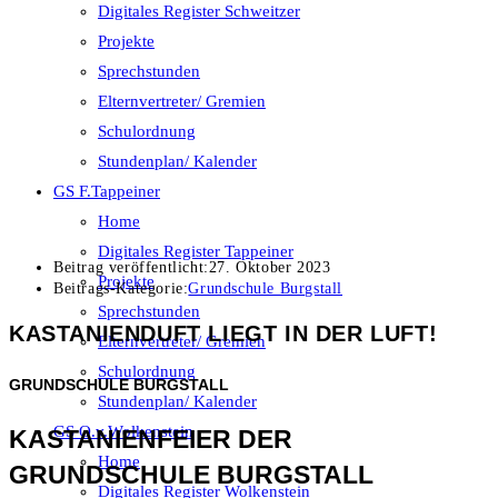
Digitales Register Schweitzer
Projekte
Sprechstunden
Elternvertreter/ Gremien
Schulordnung
Stundenplan/ Kalender
GS F.Tappeiner
Home
Digitales Register Tappeiner
Beitrag veröffentlicht:
27. Oktober 2023
Projekte
Beitrags-Kategorie:
Grundschule Burgstall
Sprechstunden
KASTANIENDUFT LIEGT IN DER LUFT!
Elternvertreter/ Gremien
Schulordnung
GRUNDSCHULE BURGSTALL
Stundenplan/ Kalender
GS O.v.Wolkenstein
KASTANIENFEIER DER
Home
GRUNDSCHULE BURGSTALL
Digitales Register Wolkenstein