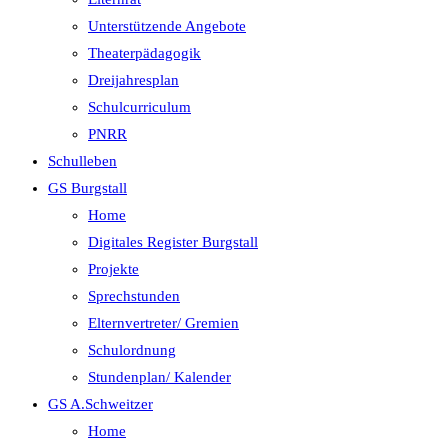
Unterstützende Angebote
Theaterpädagogik
Dreijahresplan
Schulcurriculum
PNRR
Schulleben
GS Burgstall
Home
Digitales Register Burgstall
Projekte
Sprechstunden
Elternvertreter/ Gremien
Schulordnung
Stundenplan/ Kalender
GS A.Schweitzer
Home