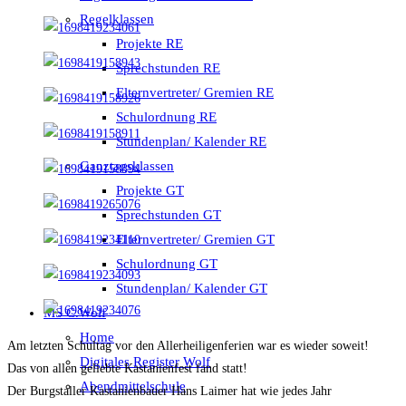
Regelklassen
Projekte RE
Sprechstunden RE
Elternvertreter/ Gremien RE
Schulordnung RE
Stundenplan/ Kalender RE
Ganztagsklassen
Projekte GT
Sprechstunden GT
Elternvertreter/ Gremien GT
Schulordnung GT
Stundenplan/ Kalender GT
MS C.Wolf
Home
Am letzten Schultag vor den Allerheiligenferien war es wieder soweit!
Digitales Register Wolf
Das von allen geliebte Kastanienfest fand statt!
Abendmittelschule
Der Burgstaller Kastanienbauer Hans Laimer hat wie jedes Jahr