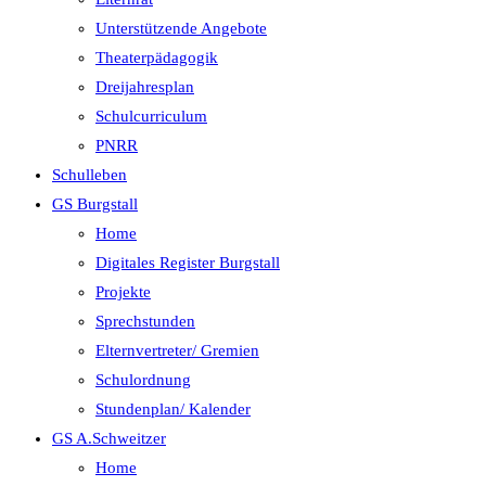
Unterstützende Angebote
Theaterpädagogik
Dreijahresplan
Schulcurriculum
PNRR
Schulleben
GS Burgstall
Home
Digitales Register Burgstall
Projekte
Sprechstunden
Elternvertreter/ Gremien
Schulordnung
Stundenplan/ Kalender
GS A.Schweitzer
Home