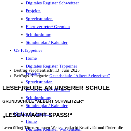
Digitales Register Schweitzer
Projekte
Sprechstunden
Elternvertreter/ Gremien
Schulordnung
Stundenplan/ Kalender
GS F.Tappeiner
Home
Digitales Register Tappeiner
Beitrag veröffentlicht:
13. Juni 2025
Projekte
Beitrags-Kategorie:
Grundschule "Albert Schweitzer"
Sprechstunden
LESEFREUDE AN UNSERER SCHULE
Elternvertreter/ Gremien
Schulordnung
GRUNDSCHULE "ALBERT SCHWEITZER"
Stundenplan/ Kalender
GS O.v.Wolkenstein
„LESEN MACHT SPASS!“
Home
Lesen öffnet Türen zu neuen Welten, entfacht Kreativität und fördert die
Digitales Register Wolkenstein