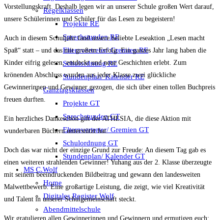
Vorstellungskraft. Deshalb legen wir an unserer Schule großen Wert darauf,
Regelklassen
unsere Schülerinnen und Schüler für das Lesen zu begeistern!
Projekte RE
Sprechstunden RE
Auch in diesem Schuljahr fand unsere beliebte Leseaktion „Lesen macht
Elternvertreter/ Gremien RE
Spaß“ statt – und das mit großem Erfolg. Ein ganzes Jahr lang haben die
Kinder eifrig gelesen, entdeckt und neue Geschichten erlebt. Zum
Schulordnung RE
krönenden Abschluss wurden aus jeder Klasse zwei glückliche
Stundenplan/ Kalender RE
Gewinnerinnen und Gewinner gezogen, die sich über einen tollen Buchpreis
Ganztagsklassen
freuen durften.
Projekte GT
Sprechstunden GT
Ein herzliches Dankeschön gilt der ATHESIA, die diese Aktion mit
Elternvertreter/ Gremien GT
wunderbaren Büchern unterstützt hat.
Schulordnung GT
Doch das war nicht der einzige Grund zur Freude: An diesem Tag gab es
Stundenplan/ Kalender GT
einen weiteren strahlenden Gewinner! Yuhang aus der 2. Klasse überzeugte
MS C.Wolf
mit seinem beeindruckenden Bildbeitrag und gewann den landesweiten
Home
Malwettbewerb. Eine großartige Leistung, die zeigt, wie viel Kreativität
Digitales Register Wolf
und Talent in unserer Schulgemeinschaft steckt.
Abendmittelschule
Wir gratulieren allen Gewinnerinnen und Gewinnern und ermutigen euch: