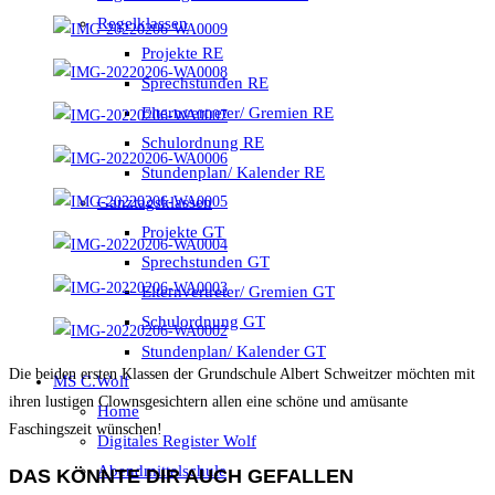
Regelklassen
Projekte RE
Sprechstunden RE
Elternvertreter/ Gremien RE
Schulordnung RE
Stundenplan/ Kalender RE
Ganztagsklassen
Projekte GT
Sprechstunden GT
Elternvertreter/ Gremien GT
Schulordnung GT
Stundenplan/ Kalender GT
Die beiden ersten Klassen der Grundschule Albert Schweitzer möchten mit
MS C.Wolf
ihren lustigen Clownsgesichtern allen eine schöne und amüsante
Home
Faschingszeit wünschen!
Digitales Register Wolf
Abendmittelschule
DAS KÖNNTE DIR AUCH GEFALLEN