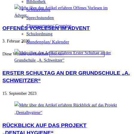
Bibliothek
Schulzeitung
Sprechstunden
Elternvertreter/ Gremien
OFFENES VORLESEN IM ADVENT
Schulordnung
3. Februar 2020
Stundenplan/ Kalender
Diese Website durchsuchen
ERSTER SCHULTAG AN DER GRUNDSCHULE „A.
SCHWEITZER“
15. September 2023
RÜCKBLICK AUF DAS PROJEKT
„DENTALHYGIENE“