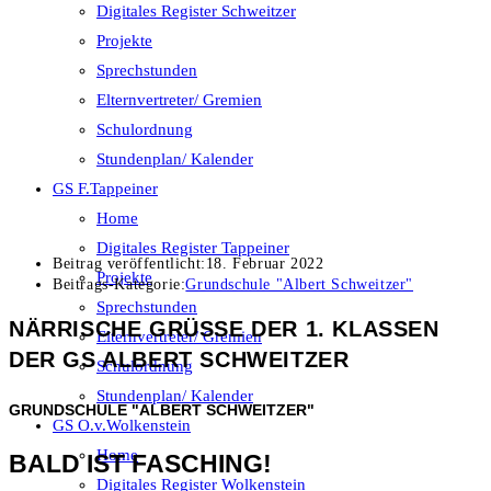
Digitales Register Schweitzer
Projekte
Sprechstunden
Elternvertreter/ Gremien
Schulordnung
Stundenplan/ Kalender
GS F.Tappeiner
Home
Digitales Register Tappeiner
Beitrag veröffentlicht:
18. Februar 2022
Projekte
Beitrags-Kategorie:
Grundschule "Albert Schweitzer"
Sprechstunden
NÄRRISCHE GRÜSSE DER 1. KLASSEN D
Elternvertreter/ Gremien
ER GS ALBERT SCHWEITZER
Schulordnung
Stundenplan/ Kalender
GRUNDSCHULE "ALBERT SCHWEITZER"
GS O.v.Wolkenstein
Home
BALD IST FASCHING!
Digitales Register Wolkenstein