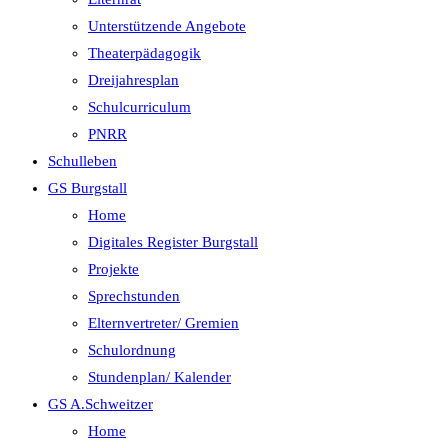
Unterstützende Angebote
Theaterpädagogik
Dreijahresplan
Schulcurriculum
PNRR
Schulleben
GS Burgstall
Home
Digitales Register Burgstall
Projekte
Sprechstunden
Elternvertreter/ Gremien
Schulordnung
Stundenplan/ Kalender
GS A.Schweitzer
Home