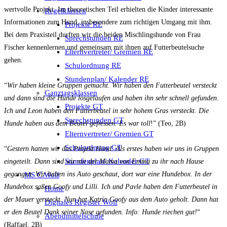
wertvolle Projekt. Im theoretischen Teil erhielten die Kinder interessante
Regelklassen
Informationen zum Hund, insbesondere zum richtigen Umgang mit ihm.
Projekte RE
Bei dem Praxisteil durften wir die beiden Mischlingshunde von Frau
Sprechstunden RE
Fischer kennenlernen und gemeinsam mit ihnen auf Futterbeutelsuche
Elternvertreter/ Gremien RE
gehen.
Schulordnung RE
Stundenplan/ Kalender RE
“
Wir haben kleine Gruppen gemacht. Wir haben den Futterbeutel versteckt
Ganztagsklassen
und dann sind die Hunde losgelaufen und haben ihn sehr schnell gefunden.
Projekte GT
Ich und Leon haben den Futterbeutel in sehr hohem Gras versteckt. Die
Sprechstunden GT
Hunde haben aus dem Beutel gefressen. Es war toll
!” (Teo, 2B)
Elternvertreter/ Gremien GT
Schulordnung GT
“
Gestern hatten wir das Projekt Hund. Als erstes haben wir uns in Gruppen
Stundenplan/ Kalender GT
eingeteilt. Dann sind wir mit der Mama von Emma zu ihr nach Hause
gegangen. Wir haben ins Auto geschaut, dort war eine Hundebox. In der
MS C.Wolf
Hundebox saßen Goofy und Lilli. Ich und Pavle haben den Futterbeutel in
Home
der Mauer versteckt. Nun hat Katrin Goofy aus dem Auto geholt. Dann hat
Digitales Register Wolf
er den Beutel Dank seiner Nase gefunden. Info: Hunde riechen gut!
“
Abendmittelschule
(Raffael, 2B)