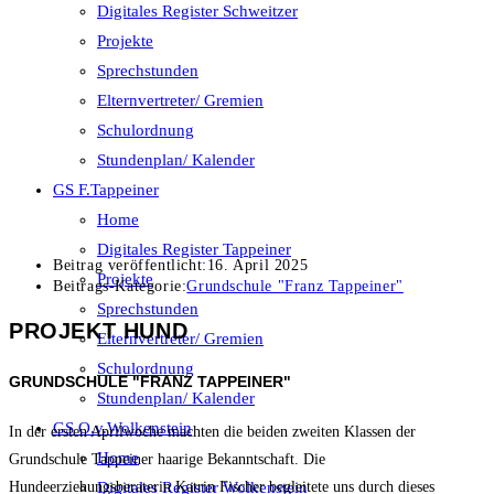
Digitales Register Schweitzer
Projekte
Sprechstunden
Elternvertreter/ Gremien
Schulordnung
Stundenplan/ Kalender
GS F.Tappeiner
Home
Digitales Register Tappeiner
Beitrag veröffentlicht:
16. April 2025
Projekte
Beitrags-Kategorie:
Grundschule "Franz Tappeiner"
Sprechstunden
PROJEKT HUND
Elternvertreter/ Gremien
Schulordnung
GRUNDSCHULE "FRANZ TAPPEINER"
Stundenplan/ Kalender
GS O.v.Wolkenstein
In der ersten Aprilwoche machten die beiden zweiten Klassen der
Home
Grundschule Tappeiner haarige Bekanntschaft. Die
Digitales Register Wolkenstein
Hundeerziehungsberaterin Katrin Fischer begleitete uns durch dieses