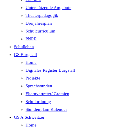
Unterstützende Angebote
Theaterpädagogik
Dreijahresplan
Schulcurriculum
PNRR
Schulleben
GS Burgstall
Home
Digitales Register Burgstall
Projekte
Sprechstunden
Elternvertreter/ Gremien
Schulordnung
Stundenplan/ Kalender
GS A.Schweitzer
Home