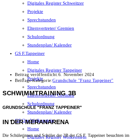
Digitales Register Schweitzer
Projekte
Sprechstunden
Elternvertreter/ Gremien
Schulordnung
Stundenplan/ Kalender
GS F.Tappeiner
Home
Digitales Register Tappeiner
Beitrag veröffentlicht:
6. November 2024
Projekte
Beitrags-Kategorie:
Grundschule "Franz Tappeiner"
Sprechstunden
SCHWIMMTRAINING 3B
Elternvertreter/ Gremien
Schulordnung
GRUNDSCHULE "FRANZ TAPPEINER"
Stundenplan/ Kalender
GS O.v.Wolkenstein
IN DER MERANARENA
Home
Die Schülerinnen und Schüler der 3B der GS F. Tappeiner besuchten im
Digitales Register Wolkenstein