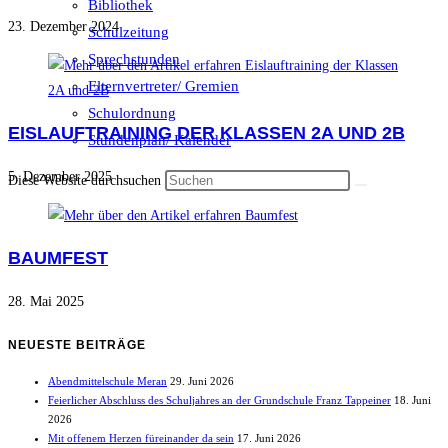
Bibliothek
23. Dezember 2024
Schulzeitung
Sprechstunden
Elternvertreter/ Gremien
Schulordnung
EISLAUFTRAINING DER KLASSEN 2A UND 2B
Stundenplan/ Kalender
5. Dezember 2025
Diese Website durchsuchen
BAUMFEST
28. Mai 2025
NEUESTE BEITRÄGE
Abendmittelschule Meran
29. Juni 2026
Feierlicher Abschluss des Schuljahres an der Grundschule Franz Tappeiner
18. Juni
2026
Mit offenem Herzen füreinander da sein
17. Juni 2026