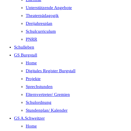
Unterstützende Angebote
Theaterpädagogik
Dreijahresplan
Schulcurriculum
PNRR
Schulleben
GS Burgstall
Home
Digitales Register Burgstall
Projekte
Sprechstunden
Elternvertreter/ Gremien
Schulordnung
Stundenplan/ Kalender
GS A.Schweitzer
Home