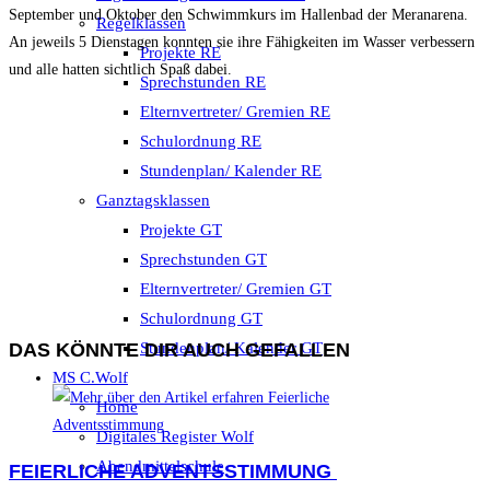
September und Oktober den Schwimmkurs im Hallenbad der Meranarena.
Regelklassen
An jeweils 5 Dienstagen konnten sie ihre Fähigkeiten im Wasser verbessern
Projekte RE
und alle hatten sichtlich Spaß dabei.
Sprechstunden RE
Elternvertreter/ Gremien RE
Schulordnung RE
Stundenplan/ Kalender RE
Ganztagsklassen
Projekte GT
Sprechstunden GT
Elternvertreter/ Gremien GT
Schulordnung GT
DAS KÖNNTE DIR AUCH GEFALLEN
Stundenplan/ Kalender GT
MS C.Wolf
Home
Digitales Register Wolf
Abendmittelschule
FEIERLICHE ADVENTSSTIMMUNG