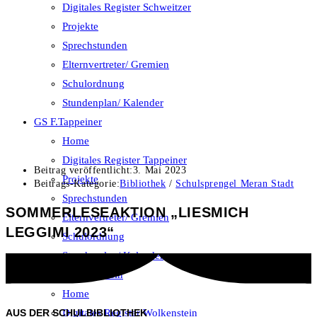
Digitales Register Schweitzer
Projekte
Sprechstunden
Elternvertreter/ Gremien
Schulordnung
Stundenplan/ Kalender
GS F.Tappeiner
Home
Digitales Register Tappeiner
Beitrag veröffentlicht:
3. Mai 2023
Projekte
Beitrags-Kategorie:
Bibliothek
/
Schulsprengel Meran Stadt
Sprechstunden
SOMMERLESEAKTION „LIESMICH
Elternvertreter/ Gremien
LEGGIMI 2023“
Schulordnung
Stundenplan/ Kalender
GS O.v.Wolkenstein
Home
AUS DER SCHULBIBLIOTHEK
Digitales Register Wolkenstein