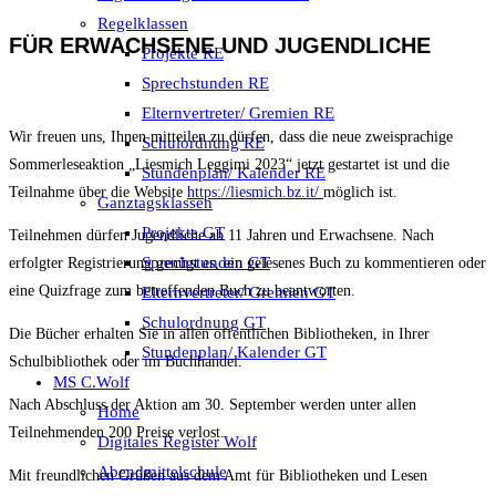
Regelklassen
FÜR ERWACHSENE UND JUGENDLICHE
Projekte RE
Sprechstunden RE
Elternvertreter/ Gremien RE
Wir freuen uns, Ihnen mitteilen zu dürfen, dass die neue zweisprachige
Schulordnung RE
Sommerleseaktion „Liesmich Leggimi 2023“ jetzt gestartet ist und die
Stundenplan/ Kalender RE
Teilnahme über die Website
https://liesmich.bz.it/
möglich ist.
Ganztagsklassen
Projekte GT
Teilnehmen dürfen Jugendliche ab 11 Jahren und Erwachsene. Nach
Sprechstunden GT
erfolgter Registrierung genügt es, ein gelesenes Buch zu kommentieren oder
eine Quizfrage zum betreffenden Buch zu beantworten.
Elternvertreter/ Gremien GT
Schulordnung GT
Die Bücher erhalten Sie in allen öffentlichen Bibliotheken, in Ihrer
Stundenplan/ Kalender GT
Schulbibliothek oder im Buchhandel.
MS C.Wolf
Nach Abschluss der Aktion am 30. September werden unter allen
Home
Teilnehmenden 200 Preise verlost.
Digitales Register Wolf
Abendmittelschule
Mit freundlichen Grüßen aus dem Amt für Bibliotheken und Lesen