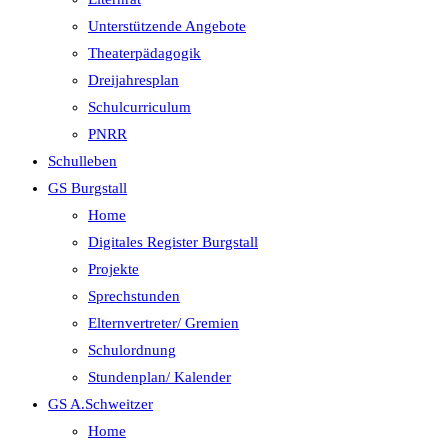
Unterstützende Angebote
Theaterpädagogik
Dreijahresplan
Schulcurriculum
PNRR
Schulleben
GS Burgstall
Home
Digitales Register Burgstall
Projekte
Sprechstunden
Elternvertreter/ Gremien
Schulordnung
Stundenplan/ Kalender
GS A.Schweitzer
Home