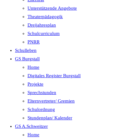
Unterstützende Angebote
Theaterpädagogik
Dreijahresplan
Schulcurriculum
PNRR
Schulleben
GS Burgstall
Home
Digitales Register Burgstall
Projekte
Sprechstunden
Elternvertreter/ Gremien
Schulordnung
Stundenplan/ Kalender
GS A.Schweitzer
Home