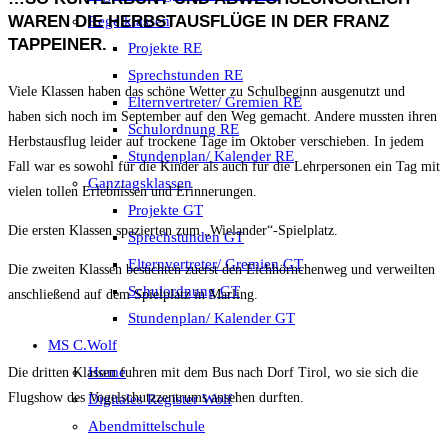
WAREN DIE HERBSTAUSFLÜGE IN DER FRANZ
Regelklassen
TAPPEINER.
Projekte RE
Sprechstunden RE
Viele Klassen haben das schöne Wetter zu Schulbeginn ausgenutzt und
Elternvertreter/ Gremien RE
haben sich noch im September auf den Weg gemacht. Andere mussten ihren
Schulordnung RE
Herbstausflug leider auf trockene Tage im Oktober verschieben. In jedem
Stundenplan/ Kalender RE
Fall war es sowohl für die Kinder als auch für die Lehrpersonen ein Tag mit
Ganztagsklassen
vielen tollen Erlebnissen und Erinnerungen.
Projekte GT
Die ersten Klassen spazierten zum „Wielander“-Spielplatz.
Sprechstunden GT
Elternvertreter/ Gremien GT
Die zweiten Klassen besuchten zuerst den Eichhörnchenweg und verweilten
Schulordnung GT
anschließend auf dem Spielplatz in Marling.
Stundenplan/ Kalender GT
MS C.Wolf
Home
Die dritten Klassen fuhren mit dem Bus nach Dorf Tirol, wo sie sich die
Flugshow des Vogelschutzzentrums ansehen durften.
Digitales Register Wolf
Abendmittelschule