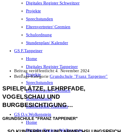
Digitales Register Schweitzer
Projekte
Sprechstunden
Elternvertreter/ Gremien
Schulordnung
Stundenplan/ Kalender
GS F.Tappeiner
Home
Digitales Register Tappeiner
Beitrag veröffentlicht:
4. November 2024
Projekte
Beitrags-Kategorie:
Grundschule "Franz Tappeiner"
Sprechstunden
SPIELPLÄTZE, LEHRPFADE,
Elternvertreter/ Gremien
VOGELSCHAU UND
Schulordnung
BURGBESICHTIGUNG…
Stundenplan/ Kalender
GS O.v.Wolkenstein
GRUNDSCHULE "FRANZ TAPPEINER"
Home
Digitales Register Wolkenstein
…SO KUNTERBUNT UND ABWECHSLUNGSREICH