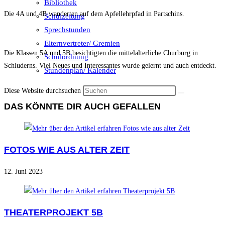
Bibliothek
Die 4A und 4B wanderten auf dem Apfellehrpfad in Partschins.
Schulzeitung
Sprechstunden
Elternvertreter/ Gremien
Die Klassen 5A und 5B besichtigten die mittelalterliche Churburg in
Schulordnung
Schluderns. Viel Neues und Interessantes wurde gelernt und auch entdeckt.
Stundenplan/ Kalender
Diese Website durchsuchen
DAS KÖNNTE DIR AUCH GEFALLEN
FOTOS WIE AUS ALTER ZEIT
12. Juni 2023
THEATERPROJEKT 5B