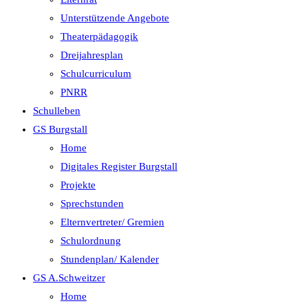
Unterstützende Angebote
Theaterpädagogik
Dreijahresplan
Schulcurriculum
PNRR
Schulleben
GS Burgstall
Home
Digitales Register Burgstall
Projekte
Sprechstunden
Elternvertreter/ Gremien
Schulordnung
Stundenplan/ Kalender
GS A.Schweitzer
Home