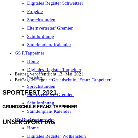
Digitales Register Schweitzer
Projekte
Sprechstunden
Elternvertreter/ Gremien
Schulordnung
Stundenplan/ Kalender
GS F.Tappeiner
Home
Digitales Register Tappeiner
Beitrag veröffentlicht:
13. Mai 2021
Projekte
Beitrags-Kategorie:
Grundschule "Franz Tappeiner"
Sprechstunden
SPORTFEST 2021
Elternvertreter/ Gremien
Schulordnung
GRUNDSCHULE FRANZ TAPPEINER
Stundenplan/ Kalender
GS O.v.Wolkenstein
UNSER SPORTTAG
Home
Digitales Register Wolkenstein