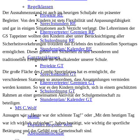
Regelklassen
Der Ausnahmezustand ist auch im heurigen Schuljahr ein präsenter
Projekte RE
Begleiter. Von den Kindern ist stets Flexibilität und Anpassungsfähigkeit
Sprechstunden RE
und gar in einigen Situationen auch Verzicht verlangt. Die Lehrerinnen der
Elternvertreter/ Gremien RE
GS Tappeiner wollten den Kindern aber unter Berücksichtigung aller
Schulordnung RE
Sicherheitsvorkehrungen trotzdem das Erlebnis des traditionellen Sporttages
Stundenplan/ Kalender RE
ermöglichen. Dieser gehört mit Sicherheit zu den besonderen und
Ganztagsklassen
traditionellen Ereignissen im Schulkalender unserer Schule.
Projekte GT
Die große Fläche des Combi-Sportplatzes hat es ermöglicht, die
Sprechstunden GT
verschiedenen Stationen so anzuordnen, dass Ansammlungen vermieden
Elternvertreter/ Gremien GT
werden konnten. So war es den Kindern möglich, sich in einem geschützten
Schulordnung GT
Rahmen an einer gemeinsamen Aktivität der Schulgemeinschaft zu
Stundenplan/ Kalender GT
beteiligen.
MS C.Wolf
Aussagen wie: „Heute war der schönste Tag!“ oder „Mit dem heutigen Tag
Home
war ich wirklich zufrieden!“, haben bestätigt, wie wichtig die sportliche
Digitales Register Wolf
Betätigung und das Gefühl von Gemeinschaft sind.
Abendmittelschule