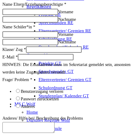
Name Eltern/Erziehungsberechtigte
*
Regelklassen
Vorname
Projekte RE
Nachname
Sprechstunden RE
Name Schüler*in
*
Elternvertreter/ Gremien RE
Vorname
Schulordnung RE
Nachname
Stundenplan/ Kalender RE
Klasse/ Zug
*
Ganztagsklassen
E-Mail
*
Projekte GT
HINWEIS: Die Emailadresse muss im Sekretariat gemeldet sein, ansonsten
Sprechstunden GT
werden keine Zugangsdaten versandt
Elternvertreter/ Gremien GT
Frage/ Problem
*
Schulordnung GT
Benutzerzugang verloren
Stundenplan/ Kalender GT
Passwort zurücksetzen
MS C.Wolf
Anderes
Home
Anderes/ Hilfe bei/ Beschreibung des Problems
Digitales Register Wolf
Abendmittelschule