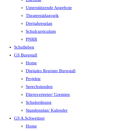
Unterstützende Angebote
Theaterpädagogik
Dreijahresplan
Schulcurriculum
PNRR
Schulleben
GS Burgstall
Home
Digitales Register Burgstall
Projekte
Sprechstunden
Elternvertreter/ Gremien
Schulordnung
Stundenplan/ Kalender
GS A.Schweitzer
Home