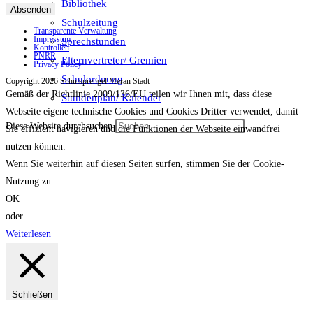
Bibliothek
Absenden
Schulzeitung
Transparente Verwaltung
Impressum
Sprechstunden
Kontrollen
PNRR
Elternvertreter/ Gremien
Privacy Policy
Schulordnung
Copyright 2026 Schulsprengel Meran Stadt
Gemäß der Richtlinie 2009/136/EU teilen wir Ihnen mit, dass diese
Stundenplan/ Kalender
Webseite eigene technische Cookies und Cookies Dritter verwendet, damit
Diese Website durchsuchen
Sie effizient navigieren und die Funktionen der Webseite einwandfrei
nutzen können.
Wenn Sie weiterhin auf diesen Seiten surfen, stimmen Sie der Cookie-
Nutzung zu.
OK
oder
Weiterlesen
Schließen