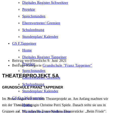
Digitales Register Schweitzer
Projekte
Sprechstunden
Elternvertreter/ Gremien
Schulordnung
Stundenplan/ Kalender
GS F.Tappeiner
Home
Digitales Register Tappeiner
Beitrag veröffentlicht:
9. Juni 2021
Projekte
Beitrags-Kategorie:
Grundschule "Franz Tappeiner"
Sprechstunden
THEATERPROJEKT 5A
Elternvertreter/ Gremien
Schulordnung
GRUNDSCHULE FRANZ TAPPEINER
Stundenplan/ Kalender
GS O.v.Wolkenstein
Im Jänner fingen wir mit dem Theaterprojekt an. Am Anfang machten wir
Home
mit der Theaterpädagogin Christine Perri Spiele. Danach teilte sie uns in
Digitales Register Wolkenstein
Gruppen auf. Wir erfanden 3 verschiedene Theaterstücke: „Beim Frisör“: