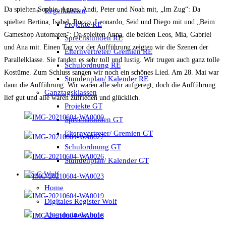
Da spielten Sophie, Agnes, Andi, Peter und Noah mit, „Im Zug“: Da
Regelklassen
spielten Bertina, Isabel, Rocco, Leonardo, Seid und Diego mit und „Beim
Projekte RE
Gameshop Automaten“: Da spielten Anna, die beiden Leos, Mia, Gabriel
Sprechstunden RE
und Ana mit. Einen Tag vor der Aufführung zeigten wir die Szenen der
Elternvertreter/ Gremien RE
Parallelklasse. Sie fanden es sehr toll und lustig. Wir trugen auch ganz tolle
Schulordnung RE
Kostüme. Zum Schluss sangen wir noch ein schönes Lied. Am 28. Mai war
Stundenplan/ Kalender RE
dann die Aufführung. Wir waren alle sehr aufgeregt, doch die Aufführung
Ganztagsklassen
lief gut und alle waren zufrieden und glücklich.
Projekte GT
Sprechstunden GT
Elternvertreter/ Gremien GT
Schulordnung GT
Stundenplan/ Kalender GT
MS C.Wolf
Home
Digitales Register Wolf
Abendmittelschule