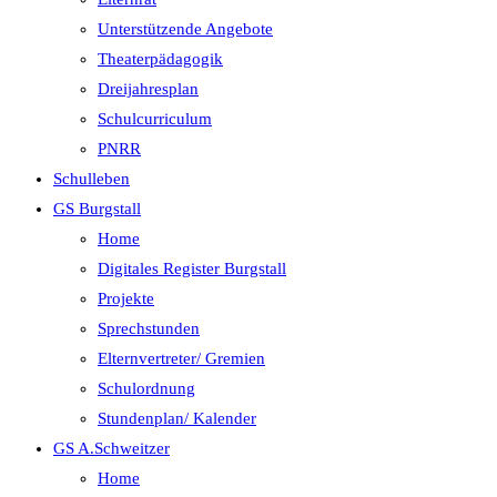
Unterstützende Angebote
Theaterpädagogik
Dreijahresplan
Schulcurriculum
PNRR
Schulleben
GS Burgstall
Home
Digitales Register Burgstall
Projekte
Sprechstunden
Elternvertreter/ Gremien
Schulordnung
Stundenplan/ Kalender
GS A.Schweitzer
Home