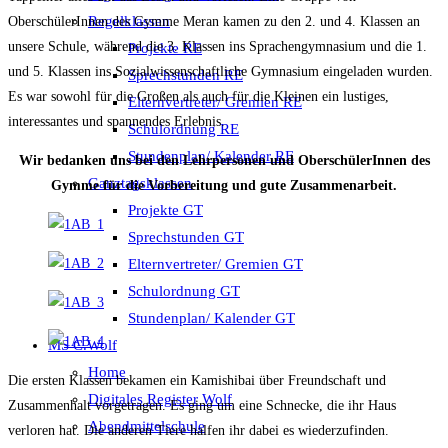
Regelklassen
OberschülerInnen des Gymme Meran kamen zu den 2. und 4. Klassen an
unsere Schule, während die 3. Klassen ins Sprachengymnasium und die 1.
Projekte RE
und 5. Klassen ins Sozialwissenschaftliche Gymnasium eingeladen wurden.
Sprechstunden RE
Es war sowohl für die Großen als auch für die Kleinen ein lustiges,
Elternvertreter/ Gremien RE
interessantes und spannendes Erlebnis.
Schulordnung RE
Stundenplan/ Kalender RE
Wir bedanken uns bei den Lehrpersonen und OberschülerInnen des
Ganztagsklassen
Gymme für die Vorbereitung und gute Zusammenarbeit.
Projekte GT
Sprechstunden GT
Elternvertreter/ Gremien GT
Schulordnung GT
Stundenplan/ Kalender GT
MS C.Wolf
Home
Die ersten Klassen bekamen ein Kamishibai über Freundschaft und
Digitales Register Wolf
Zusammenhalt vorgetragen. Es ging um eine Schnecke, die ihr Haus
Abendmittelschule
verloren hat. Die anderen Tiere halfen ihr dabei es wiederzufinden.