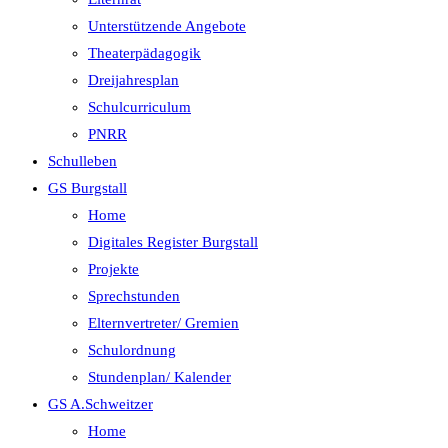
Unterstützende Angebote
Theaterpädagogik
Dreijahresplan
Schulcurriculum
PNRR
Schulleben
GS Burgstall
Home
Digitales Register Burgstall
Projekte
Sprechstunden
Elternvertreter/ Gremien
Schulordnung
Stundenplan/ Kalender
GS A.Schweitzer
Home