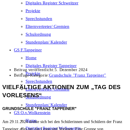
Digitales Register Schweitzer
Projekte
Sprechstunden
Elternvertreter/ Gremien
Schulordnung
Stundenplan/ Kalender
GS F.Tappeiner
Home
Digitales Register Tappeiner
Beitrag veröffentlicht:
5. Dezember 2024
Projekte
Beitrags-Kategorie:
Grundschule "Franz Tappeiner"
Sprechstunden
VIELFÄLTIGE AKTIONEN ZUM „TAG DES
Elternvertreter/ Gremien
VORLESENS“
Schulordnung
Stundenplan/ Kalender
GRUNDSCHULE "FRANZ TAPPEINER"
GS O.v.Wolkenstein
Home
Am 29.11.2024 drehte sich bei den Schülerinnen und Schülern der Franz
Digitales Register Wolkenstein
Tappeiner alles um das Lesen und Vorlesen. Eine Gruppe von