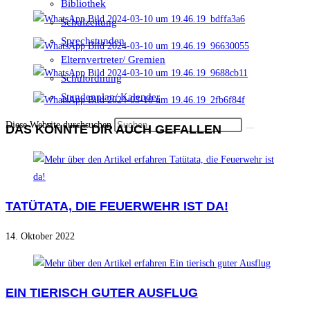
Bibliothek
Schulzeitung
Sprechstunden
Elternvertreter/ Gremien
Schulordnung
Stundenplan/ Kalender
Diese Website durchsuchen
DAS KÖNNTE DIR AUCH GEFALLEN
TATÜTATA, DIE FEUERWEHR IST DA!
14. Oktober 2022
EIN TIERISCH GUTER AUSFLUG