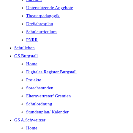
Unterstützende Angebote
Theaterpädagogik
Dreijahresplan
Schulcurriculum
PNRR
Schulleben
GS Burgstall
Home
Digitales Register Burgstall
Projekte
Sprechstunden
Elternvertreter/ Gremien
Schulordnung
Stundenplan/ Kalender
GS A.Schweitzer
Home