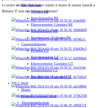
Regelklassen
Le nostre seconde classi hanno visitato il museo di scienze naturali a
Bolzano! È stata una bellissima giornata!
Projekte RE
Sprechstunden RE
Elternvertreter/ Gremien RE
Schulordnung RE
Stundenplan/ Kalender RE
Ganztagsklassen
Projekte GT
Sprechstunden GT
Elternvertreter/ Gremien GT
Schulordnung GT
Stundenplan/ Kalender GT
MS C.Wolf
Home
Digitales Register Wolf
Abendmittelschule