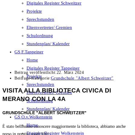
Digitales Register Schweitzer
Projekte
Sprechstunden
Elternvertreter/ Gremien
Schulordnung
Stundenplan/ Kalender
GS F.Tappeiner
Home
Digitales Register Tappeiner
Beitrag veröffentlicht:
22. März 2024
Projekte
Beitrags-Kategorie:
Grundschule "Albert Schweitzer"
Sprechstunden
VISITA ALLA BIBLIOTECA CIVICA DI
Elternvertreter/ Gremien
MERANO CON LA 4A
Schulordnung
Stundenplan/ Kalender
GRUNDSCHULE "ALBERT SCHWEITZER"
GS O.v.Wolkenstein
Home
È stato bellissimo conoscere maggiormente la biblioteca, abbiamo anche
Digitales Register Wolkenstein
preso in prestito molti libri.