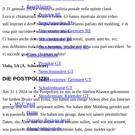
Regelklassen
Il 31 gennaio 2024 è venuta la polizia postale nelle quinte classi.
Projekte RE
Loro si chiamavano Bruno e Ivana. Ci hanno mostrato alcuni video
Sprechstunden RE
sull’internet e dove bisogna stare attenti. Hanno parlato del mobbing, e di
Elternvertreter/ Gremien RE
cosa può succedere se non stiamo attenti.
Schulordnung RE
Ci hanno anche detto che i nostri dati personali, quanti anni ho, ecc.
non dobbiamo mai dirlo a nessuno, perché non si sa cosa può succedere. Se
Stundenplan/ Kalender RE
vi succede qualcosa, chiamate subito!
Ganztagsklassen
Projekte GT
Viola, 5A (A. Schweitzer)
Sprechstunden GT
DIE POSTPOLIZEI
Elternvertreter/ Gremien GT
Schulordnung GT
Am 31.1.2024 ist die Postpolizei zu uns in die fünften Klassen gekommen.
Stundenplan/ Kalender GT
Sie hießen Bruno und Ivana. Sie haben uns einige Videos über das Internet
MS C.Wolf
gezeigt und wo wir aufpassen sollen. Sie haben über Mobbing geredet und
Home
was passieren könnte. Sie haben uns gesagt, dass wir unsere persönlichen
Digitales Register Wolf
Daten, das Alter und so weiter nicht verraten sollen, weil wir nie wissen,
Abendmittelschule
was passieren könnte. Wenn ihr Probleme habt, dann meldet euch!