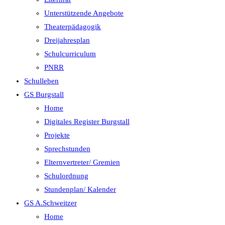
Unterstützende Angebote
Theaterpädagogik
Dreijahresplan
Schulcurriculum
PNRR
Schulleben
GS Burgstall
Home
Digitales Register Burgstall
Projekte
Sprechstunden
Elternvertreter/ Gremien
Schulordnung
Stundenplan/ Kalender
GS A.Schweitzer
Home