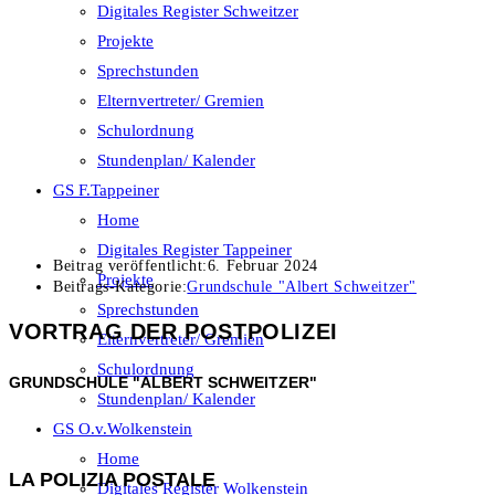
Digitales Register Schweitzer
Projekte
Sprechstunden
Elternvertreter/ Gremien
Schulordnung
Stundenplan/ Kalender
GS F.Tappeiner
Home
Digitales Register Tappeiner
Beitrag veröffentlicht:
6. Februar 2024
Projekte
Beitrags-Kategorie:
Grundschule "Albert Schweitzer"
Sprechstunden
VORTRAG DER POSTPOLIZEI
Elternvertreter/ Gremien
Schulordnung
GRUNDSCHULE "ALBERT SCHWEITZER"
Stundenplan/ Kalender
GS O.v.Wolkenstein
Home
LA POLIZIA POSTALE
Digitales Register Wolkenstein