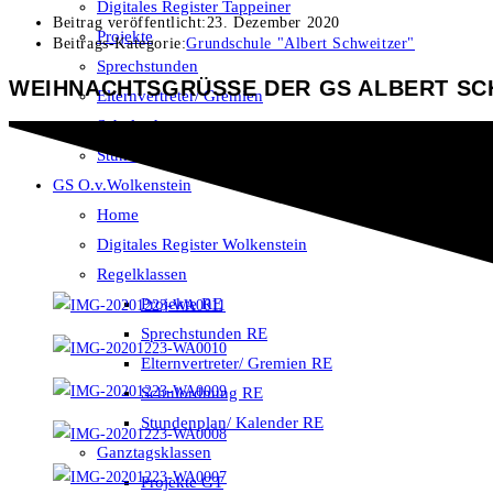
Digitales Register Tappeiner
Beitrag veröffentlicht:
23. Dezember 2020
Projekte
Beitrags-Kategorie:
Grundschule "Albert Schweitzer"
Sprechstunden
WEIHNACHTSGRÜSSE DER GS ALBERT SCH
Elternvertreter/ Gremien
Schulordnung
Stundenplan/ Kalender
GS O.v.Wolkenstein
Home
Digitales Register Wolkenstein
Regelklassen
Projekte RE
Sprechstunden RE
Elternvertreter/ Gremien RE
Schulordnung RE
Stundenplan/ Kalender RE
Ganztagsklassen
Projekte GT