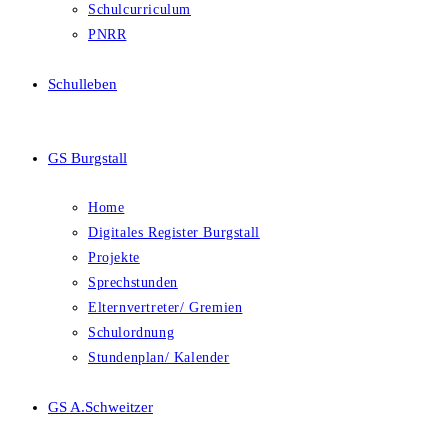
Schulcurriculum
PNRR
Schulleben
GS Burgstall
Home
Digitales Register Burgstall
Projekte
Sprechstunden
Elternvertreter/ Gremien
Schulordnung
Stundenplan/ Kalender
GS A.Schweitzer