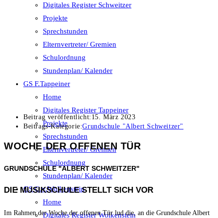
Digitales Register Schweitzer
Projekte
Sprechstunden
Elternvertreter/ Gremien
Schulordnung
Stundenplan/ Kalender
GS F.Tappeiner
Home
Digitales Register Tappeiner
Beitrag veröffentlicht:
15. März 2023
Projekte
Beitrags-Kategorie:
Grundschule "Albert Schweitzer"
Sprechstunden
WOCHE DER OFFENEN TÜR
Elternvertreter/ Gremien
Schulordnung
GRUNDSCHULE "ALBERT SCHWEITZER"
Stundenplan/ Kalender
GS O.v.Wolkenstein
DIE MUSIKSCHULE STELLT SICH VOR
Home
Im Rahmen der Woche der offenen Tür lud die, an die Grundschule Albert
Digitales Register Wolkenstein