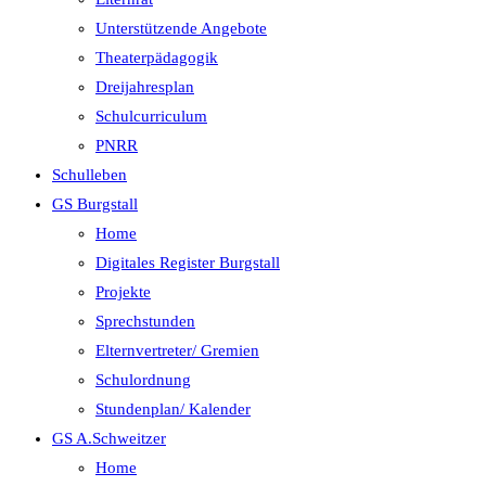
Unterstützende Angebote
Theaterpädagogik
Dreijahresplan
Schulcurriculum
PNRR
Schulleben
GS Burgstall
Home
Digitales Register Burgstall
Projekte
Sprechstunden
Elternvertreter/ Gremien
Schulordnung
Stundenplan/ Kalender
GS A.Schweitzer
Home