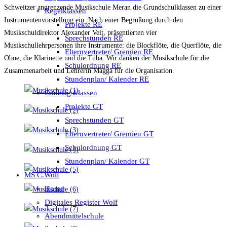
Schweitzer angrenzende Musikschule Meran die Grundschulklassen zu einer
Regelklassen
Instrumentenvorstellung ein. Nach einer Begrüßung durch den
Projekte RE
Musikschuldirektor Alexander Veit, präsentierten vier
Sprechstunden RE
Musikschullehrpersonen ihre Instrumente: die Blockflöte, die Querflöte, die
Elternvertreter/ Gremien RE
Oboe, die Klarinette und die Tuba. Wir danken der Musikschule für die
Schulordnung RE
Zusammenarbeit und Lehrerin Magga für die Organisation.
Stundenplan/ Kalender RE
Ganztagsklassen
Projekte GT
Sprechstunden GT
Elternvertreter/ Gremien GT
Schulordnung GT
Stundenplan/ Kalender GT
MS C.Wolf
Home
Digitales Register Wolf
Abendmittelschule