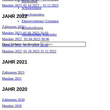
Bibliothek
Mandate 2023_01.10.2023 – 31.12.2023
Schulzeitung
Sprechstunden
JAHR 2022
Elternvertreter/ Gremien
Zahlungen 2022
Schulordnung
Mandate 2022_01.01.2022-31.03
Stundenplan/ Kalender
Mandate 2022 _01.04.2022-30.06
Diese Website durchsuchen
Mandate 2022_01.07.2022-30.09
Mandate-2022_01.10.2022-31.12.2022
JAHR 2021
Zahlungen 2021
Mandate 2021
JAHR 2020
Zahlungen 2020
Mandate 2020