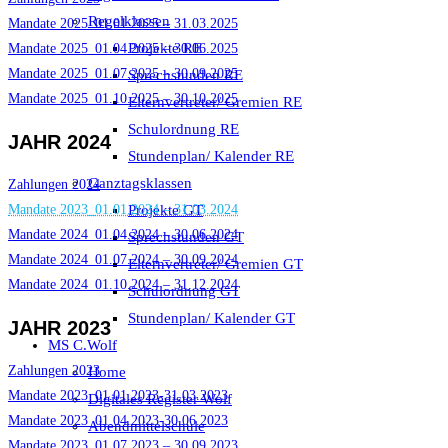
Regelklassen
Mandate 2025_01.01.2025 – 31.03.2025
Projekte RE
Mandate 2025_01.04.2025 – 30.06.2025
Mandate 2025_01.07.2025 – 30.09.2025
Sprechstunden RE
Mandate 2025_01.10.2025 – 30.10.2025
Elternvertreter/ Gremien RE
Schulordnung RE
JAHR 2024
Stundenplan/ Kalender RE
Ganztagsklassen
Zahlungen 2024
Projekte GT
Mandate 2023_01.01.2024 – 31.03.2024
Mandate 2024_01.04.2024 – 30.06.2024
Sprechstunden GT
Mandate 2024_01.07.2024 – 30.09.2024
Elternvertreter/ Gremien GT
Mandate 2024_01.10.2024 – 31.12.2024
Schulordnung GT
Stundenplan/ Kalender GT
JAHR 2023
MS C.Wolf
Zahlungen 2023
Home
Mandate 2023_01.01.2023-31.03.2023
Digitales Register Wolf
Mandate 2023_01.04.2023-30.06.2023
Abendmittelschule
Mandate 2023_01.07.2023 – 30.09.2023