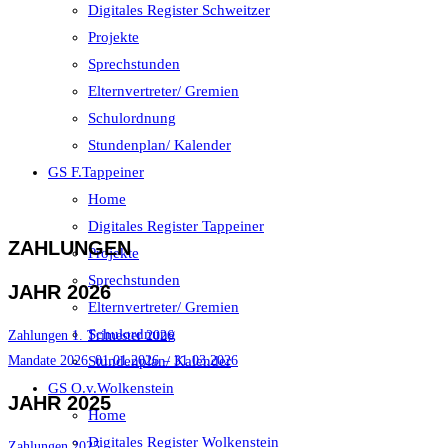
Digitales Register Schweitzer
Projekte
Sprechstunden
Elternvertreter/ Gremien
Schulordnung
Stundenplan/ Kalender
GS F.Tappeiner
Home
Digitales Register Tappeiner
ZAHLUNGEN
Projekte
Sprechstunden
JAHR 2026
Elternvertreter/ Gremien
Schulordnung
Zahlungen 1. Trimester 2026
Mandate 2026_01.01.2026 – 31.03.2026
Stundenplan/ Kalender
GS O.v.Wolkenstein
JAHR 2025
Home
Digitales Register Wolkenstein
Zahlungen 2025