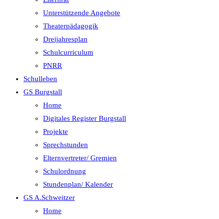
Unterstützende Angebote
Theaterpädagogik
Dreijahresplan
Schulcurriculum
PNRR
Schulleben
GS Burgstall
Home
Digitales Register Burgstall
Projekte
Sprechstunden
Elternvertreter/ Gremien
Schulordnung
Stundenplan/ Kalender
GS A.Schweitzer
Home