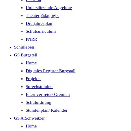
Unterstützende Angebote
Theaterpädagogik
Dreijahresplan
Schulcurriculum
PNRR
Schulleben
GS Burgstall
Home
Digitales Register Burgstall
Projekte
Sprechstunden
Elternvertreter/ Gremien
Schulordnung
Stundenplan/ Kalender
GS A.Schweitzer
Home