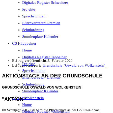
Digitales Register Schweitzer
Projekte
Sprechstunden
Elternvertreter/ Gremien
Schulordnung
Stundenplan/ Kalender
GS F.Tappeiner
Home
Digitales Register Tappeiner
Beitrag veröffentlicht:
5. Februar 2020
Projekte
Beitrags-Kategorie:
Grundschule "Oswald von Wolkenstein"
Sprechstunden
AKTIONSTAGE AN DER GRUNDSCHULE
Elternvertreter/ Gremien
Schulordnung
GRUNDSCHULE OSWALD VON WOLKENSTEIN
Stundenplan/ Kalender
GS O.v.Wolkenstein
"AKTION"
Home
Im Schuljahr 20019/20 wird die Pflichtquote an der GS Oswald von
Digitales Register Wolkenstein