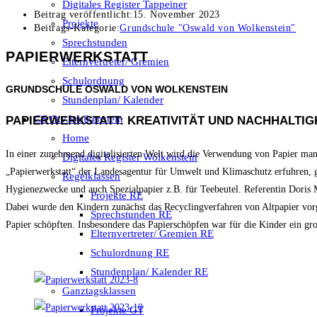
Digitales Register Tappeiner
Beitrag veröffentlicht:
15. November 2023
Projekte
Beitrags-Kategorie:
Grundschule "Oswald von Wolkenstein"
Sprechstunden
PAPIERWERKSTATT
Elternvertreter/ Gremien
Schulordnung
GRUNDSCHULE OSWALD VON WOLKENSTEIN
Stundenplan/ Kalender
GS O.v.Wolkenstein
PAPIERWERKSTATT: KREATIVITÄT UND NACHHALTIG
Home
In einer zunehmend digitalisierten Welt wird die Verwendung von Papier man
Digitales Register Wolkenstein
„Papierwerkstatt“ der Landesagentur für Umwelt und Klimaschutz erfuhren, g
Regelklassen
Hygienezwecke und auch Spezialpapier z.B. für Teebeutel. Referentin Doris Mat
Projekte RE
Dabei wurde den Kindern zunächst das Recyclingverfahren von Altpapier vorge
Sprechstunden RE
Papier schöpften. Insbesondere das Papierschöpfen war für die Kinder ein gro
Elternvertreter/ Gremien RE
Schulordnung RE
Stundenplan/ Kalender RE
Ganztagsklassen
Projekte GT