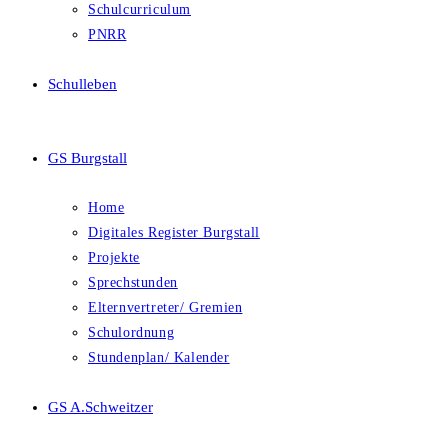
Schulcurriculum
PNRR
Schulleben
GS Burgstall
Home
Digitales Register Burgstall
Projekte
Sprechstunden
Elternvertreter/ Gremien
Schulordnung
Stundenplan/ Kalender
GS A.Schweitzer