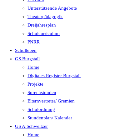
Unterstützende Angebote
Theaterpädagogik
Dreijahresplan
Schulcurriculum
PNRR
Schulleben
GS Burgstall
Home
Digitales Register Burgstall
Projekte
Sprechstunden
Elternvertreter/ Gremien
Schulordnung
Stundenplan/ Kalender
GS A.Schweitzer
Home