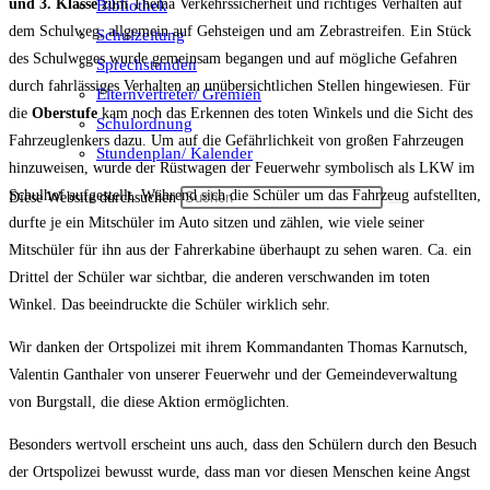
und 3. Klasse
zum Thema Verkehrssicherheit und richtiges Verhalten auf
Bibliothek
dem Schulweg, allgemein auf Gehsteigen und am Zebrastreifen. Ein Stück
Schulzeitung
des Schulweges wurde gemeinsam begangen und auf mögliche Gefahren
Sprechstunden
durch fahrlässiges Verhalten an unübersichtlichen Stellen hingewiesen. Für
Elternvertreter/ Gremien
die
Oberstufe
kam noch das Erkennen des toten Winkels und die Sicht des
Schulordnung
Fahrzeuglenkers dazu. Um auf die Gefährlichkeit von großen Fahrzeugen
Stundenplan/ Kalender
hinzuweisen, wurde der Rüstwagen der Feuerwehr symbolisch als LKW im
Schulhof aufgestellt. Während sich die Schüler um das Fahrzeug aufstellten,
Diese Website durchsuchen
durfte je ein Mitschüler im Auto sitzen und zählen, wie viele seiner
Mitschüler für ihn aus der Fahrerkabine überhaupt zu sehen waren. Ca. ein
Drittel der Schüler war sichtbar, die anderen verschwanden im toten
Winkel. Das beeindruckte die Schüler wirklich sehr.
Wir danken der Ortspolizei mit ihrem Kommandanten Thomas Karnutsch,
Valentin Ganthaler von unserer Feuerwehr und der Gemeindeverwaltung
von Burgstall, die diese Aktion ermöglichten.
Besonders wertvoll erscheint uns auch, dass den Schülern durch den Besuch
der Ortspolizei bewusst wurde, dass man vor diesen Menschen keine Angst