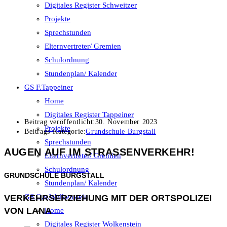
Digitales Register Schweitzer
Projekte
Sprechstunden
Elternvertreter/ Gremien
Schulordnung
Stundenplan/ Kalender
GS F.Tappeiner
Home
Digitales Register Tappeiner
Beitrag veröffentlicht:
30. November 2023
Projekte
Beitrags-Kategorie:
Grundschule Burgstall
Sprechstunden
AUGEN AUF IM STRASSENVERKEHR!
Elternvertreter/ Gremien
Schulordnung
GRUNDSCHULE BURGSTALL
Stundenplan/ Kalender
GS O.v.Wolkenstein
VERKEHRSERZIEHUNG MIT DER ORTSPOLIZEI
VON LANA
Home
Digitales Register Wolkenstein