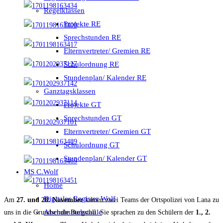
Regelklassen
Projekte RE
Sprechstunden RE
Elternvertreter/ Gremien RE
Schulordnung RE
Stundenplan/ Kalender RE
Ganztagsklassen
Projekte GT
Sprechstunden GT
Elternvertreter/ Gremien GT
Schulordnung GT
Stundenplan/ Kalender GT
MS C.Wolf
Home
Digitales Register Wolf
Am
27. und 28. November
kamen zwei Teams der Ortspolizei von Lana zu
Abendmittelschule
uns in die Grundschule Burgstall. Sie sprachen zu den Schülern der
1., 2.