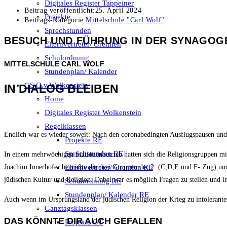
Digitales Register Tappeiner
Beitrag veröffentlicht:
25. April 2024
Projekte
Beitrags-Kategorie:
Mittelschule "Carl Wolf"
Sprechstunden
BESUCH UND FÜHRUNG IN DER SYNAGOG
Elternvertreter/ Gremien
Schulordnung
MITTELSCHULE CARL WOLF
Stundenplan/ Kalender
GS O.v.Wolkenstein
IN DIALOG BLEIBEN
Home
Digitales Register Wolkenstein
Regelklassen
Endlich war es wieder soweit: Nach den coronabedingten Ausflugspausen un
Projekte RE
Sprechstunden RE
In einem mehrwöchigen Stationenbetrieb hatten sich die Religionsgruppen m
Elternvertreter/ Gremien RE
Joachim Innerhofer begrüßte die drei Gruppen der 2. (C,D,E und F- Zug) un
jüdischen Kultur und Religion. Dabei war es möglich Fragen zu stellen und in
Schulordnung RE
Stundenplan/ Kalender RE
Auch wenn im Ursprungsland der jüdischen Religion der Krieg zu intolerante
Ganztagsklassen
DAS KÖNNTE DIR AUCH GEFALLEN
Projekte GT