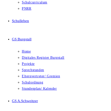
Schulcurriculum
PNRR
Schulleben
GS Burgstall
Home
Digitales Register Burgstall
Projekte
Sprechstunden
Elternvertreter/ Gremien
Schulordnung
Stundenplan/ Kalender
GS A.Schweitzer