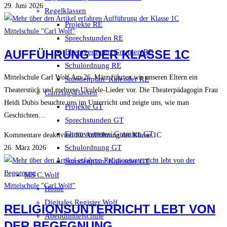
29. Juni 2026
Regelklassen
Projekte RE
Mittelschule "Carl Wolf"
Sprechstunden RE
AUFFÜHRUNG DER KLASSE 1C
Elternvertreter/ Gremien RE
Schulordnung RE
Mittelschule Carl Wolf Am 26. März führten wir unseren Eltern ein
Stundenplan/ Kalender RE
Theaterstück und mehrere Ukulele-Lieder vor. Die Theaterpädagogin Frau
Ganztagsklassen
Heidi Dubis besuchte uns im Unterricht und zeigte uns, wie man
Projekte GT
Geschichten…
Sprechstunden GT
Elternvertreter/ Gremien GT
Kommentare deaktiviert
für Aufführung der Klasse 1C
Schulordnung GT
26. März 2026
Stundenplan/ Kalender GT
MS C.Wolf
Mittelschule "Carl Wolf"
Home
Digitales Register Wolf
RELIGIONSUNTERRICHT LEBT VON
Abendmittelschule
DER BEGEGNUNG