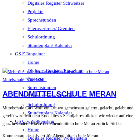
Digitales Register Schweitzer
Projekte
Sprechstunden
Elternvertreter/ Gremien
Schulordnung
Stundenplan/ Kalender
GS F.Tappeiner
Home
Digitales Register Tappeiner
Projekte
Mittelschule "Carl Wolf"
Sprechstunden
ABENDMITTELSCHULE MERAN
Elternvertreter/ Gremien
Schulordnung
Mittelschule Carl Wolf ein Ort wo gemeinsam gelernt, gelacht, gelebt und
Stundenplan/ Kalender
gereift wird!Mit dem Ende dieses Schuljahres blicken wir wieder auf eine
GS O.v.Wolkenstein
ganz besondere Klasse der Abendmittelschule Meran zurück. Sieben…
Home
Kommentare deaktiviert
für Abendmittelschule Meran
Digitales Register Wolkenstein