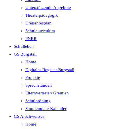
Unterstützende Angebote
Theaterpädagogik
Dreijahresplan
Schulcurriculum
PNRR
Schulleben
GS Burgstall
Home
Digitales Register Burgstall
Projekte
Sprechstunden
Elternvertreter/ Gremien
Schulordnung
Stundenplan/ Kalender
GS A.Schweitzer
Home