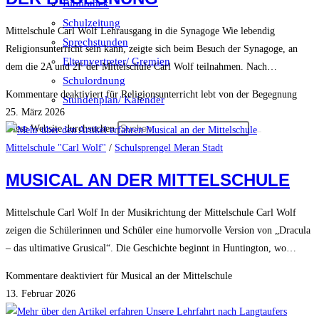
Bibliothek
Schulzeitung
Mittelschule Carl Wolf Lehrausgang in die Synagoge Wie lebendig
Sprechstunden
Religionsunterricht sein kann, zeigte sich beim Besuch der Synagoge, an
Elternvertreter/ Gremien
dem die 2A und 2F der Mittelschule Carl Wolf teilnahmen. Nach…
Schulordnung
Kommentare deaktiviert
für Religionsunterricht lebt von der Begegnung
Stundenplan/ Kalender
25. März 2026
Diese Website durchsuchen
Mittelschule "Carl Wolf"
/
Schulsprengel Meran Stadt
MUSICAL AN DER MITTELSCHULE
Mittelschule Carl Wolf In der Musikrichtung der Mittelschule Carl Wolf
zeigen die Schülerinnen und Schüler eine humorvolle Version von „Dracula
– das ultimative Grusical“. Die Geschichte beginnt in Huntington, wo…
Kommentare deaktiviert
für Musical an der Mittelschule
13. Februar 2026