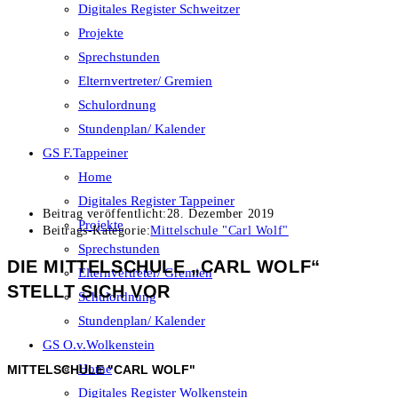
Digitales Register Schweitzer
Projekte
Sprechstunden
Elternvertreter/ Gremien
Schulordnung
Stundenplan/ Kalender
GS F.Tappeiner
Home
Digitales Register Tappeiner
Beitrag veröffentlicht:
28. Dezember 2019
Projekte
Beitrags-Kategorie:
Mittelschule "Carl Wolf"
Sprechstunden
DIE MITTELSCHULE „CARL WOLF“
Elternvertreter/ Gremien
STELLT SICH VOR
Schulordnung
Stundenplan/ Kalender
GS O.v.Wolkenstein
Home
MITTELSCHULE "CARL WOLF"
Digitales Register Wolkenstein