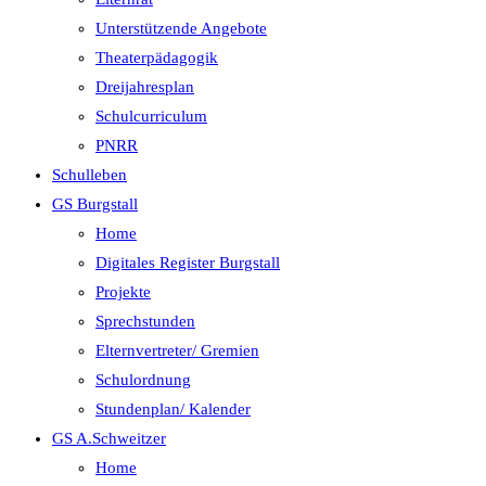
Unterstützende Angebote
Theaterpädagogik
Dreijahresplan
Schulcurriculum
PNRR
Schulleben
GS Burgstall
Home
Digitales Register Burgstall
Projekte
Sprechstunden
Elternvertreter/ Gremien
Schulordnung
Stundenplan/ Kalender
GS A.Schweitzer
Home