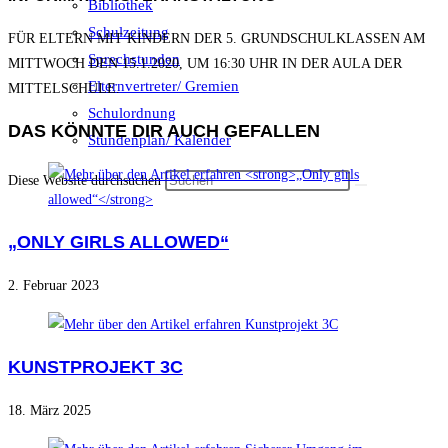
Bibliothek
Schulzeitung
FÜR ELTERN MIT KINDERN DER 5. GRUNDSCHULKLASSEN AM
Sprechstunden
MITTWOCH DEN 15.1.2020, UM 16:30 UHR IN DER AULA DER
Elternvertreter/ Gremien
MITTELSCHULE.
Schulordnung
DAS KÖNNTE DIR AUCH GEFALLEN
Stundenplan/ Kalender
Diese Website durchsuchen
„ONLY GIRLS ALLOWED“
2. Februar 2023
KUNSTPROJEKT 3C
18. März 2025