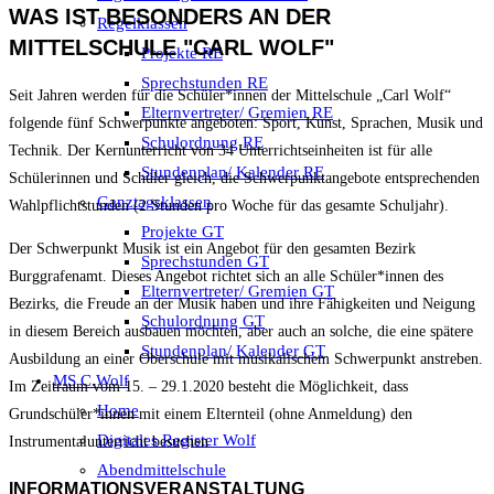
WAS IST BESONDERS AN DER
Regelklassen
MITTELSCHULE "CARL WOLF"
Projekte RE
Sprechstunden RE
Seit Jahren werden für die Schüler*innen der Mittelschule „Carl Wolf“
Elternvertreter/ Gremien RE
folgende fünf Schwerpunkte angeboten: Sport, Kunst, Sprachen, Musik und
Schulordnung RE
Technik. Der Kernunterricht von 34 Unterrichtseinheiten ist für alle
Stundenplan/ Kalender RE
Schülerinnen und Schüler gleich, die Schwerpunktangebote entsprechenden
Ganztagsklassen
Wahlpflichtstunden (2 Stunden pro Woche für das gesamte Schuljahr).
Projekte GT
Der Schwerpunkt Musik ist ein Angebot für den gesamten Bezirk
Sprechstunden GT
Burggrafenamt. Dieses Angebot richtet sich an alle Schüler*innen des
Elternvertreter/ Gremien GT
Bezirks, die Freude an der Musik haben und ihre Fähigkeiten und Neigung
Schulordnung GT
in diesem Bereich ausbauen möchten, aber auch an solche, die eine spätere
Stundenplan/ Kalender GT
Ausbildung an einer Oberschule mit musikalischem Schwerpunkt anstreben.
MS C.Wolf
Im Zeitraum vom 15. – 29.1.2020 besteht die Möglichkeit, dass
Home
Grundschüler*innen mit einem Elternteil (ohne Anmeldung) den
Digitales Register Wolf
Instrumentalunterricht besuchen
Abendmittelschule
INFORMATIONSVERANSTALTUNG