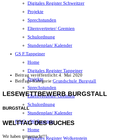
Digitales Register Schweitzer
Projekte
Sprechstunden
Elternvertreter/ Gremien
Schulordnung
Stundenplan/ Kalender
GS F.Tappeiner
Home
Digitales Register Tappeiner
Beitrag veröffentlicht:
4. Mai 2020
Projekte
Beitrags-Kategorie:
Grundschule Burgstall
Sprechstunden
LESEWETTBEWERB BURGSTALL
Elternvertreter/ Gremien
Schulordnung
BURGSTALL
Stundenplan/ Kalender
GS O.v.Wolkenstein
WELTTAG DES BUCHES
Home
Wir haben mitgemacht!!!
Digitales Register Wolkenstein