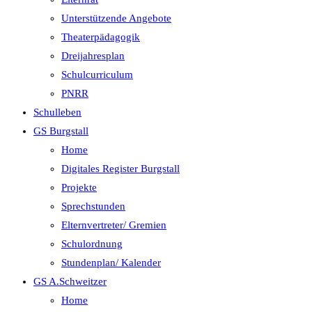
Unterstützende Angebote
Theaterpädagogik
Dreijahresplan
Schulcurriculum
PNRR
Schulleben
GS Burgstall
Home
Digitales Register Burgstall
Projekte
Sprechstunden
Elternvertreter/ Gremien
Schulordnung
Stundenplan/ Kalender
GS A.Schweitzer
Home