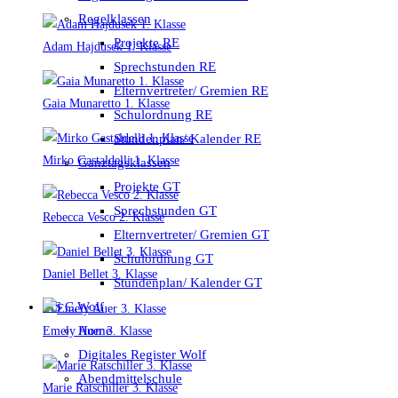
Regelklassen
Projekte RE
Adam Hajdusek 1. Klasse
Sprechstunden RE
Elternvertreter/ Gremien RE
Gaia Munaretto 1. Klasse
Schulordnung RE
Stundenplan/ Kalender RE
Mirko Gastaldelli 1. Klasse
Ganztagsklassen
Projekte GT
Sprechstunden GT
Rebecca Vesco 2. Klasse
Elternvertreter/ Gremien GT
Schulordnung GT
Daniel Bellet 3. Klasse
Stundenplan/ Kalender GT
MS C.Wolf
Home
Emely Auer 3. Klasse
Digitales Register Wolf
Abendmittelschule
Marie Ratschiller 3. Klasse