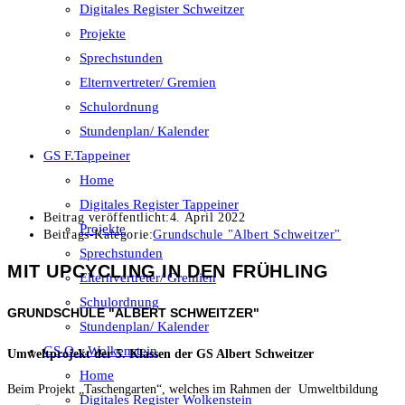
Digitales Register Schweitzer
Projekte
Sprechstunden
Elternvertreter/ Gremien
Schulordnung
Stundenplan/ Kalender
GS F.Tappeiner
Home
Digitales Register Tappeiner
Beitrag veröffentlicht:
4. April 2022
Projekte
Beitrags-Kategorie:
Grundschule "Albert Schweitzer"
Sprechstunden
MIT UPCYCLING IN DEN FRÜHLING
Elternvertreter/ Gremien
Schulordnung
GRUNDSCHULE "ALBERT SCHWEITZER"
Stundenplan/ Kalender
GS O.v.Wolkenstein
Umweltprojekt der 5. Klassen der GS Albert Schweitzer
Home
Beim Projekt „Taschengarten“, welches im Rahmen der Umweltbildung
Digitales Register Wolkenstein