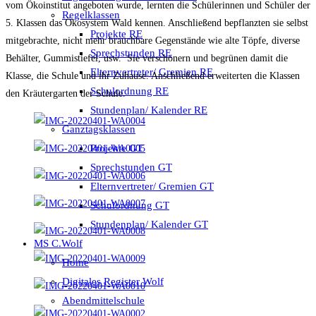
vom Ökoinstitut angeboten wurde, lernten die Schülerinnen und Schüler der
Regelklassen
5. Klassen das Ökosystem Wald kennen. Anschließend bepflanzten sie selbst
Projekte RE
mitgebrachte, nicht mehr brauchbare Gegenstände wie alte Töpfe, diverse
Sprechstunden RE
Behälter, Gummistiefel, usw. Sie verschönern und begrünen damit die
Elternvertreter/ Gremien RE
Klasse, die Schule und ihr Zuhause. Anschließend erweiterten die Klassen
Schulordnung RE
den Kräutergarten der Schule.
Stundenplan/ Kalender RE
Ganztagsklassen
Projekte GT
Sprechstunden GT
Elternvertreter/ Gremien GT
Schulordnung GT
Stundenplan/ Kalender GT
MS C.Wolf
Home
Digitales Register Wolf
Abendmittelschule