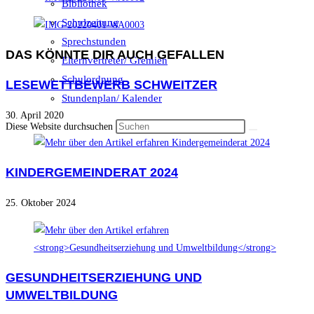
Bibliothek
Schulzeitung
Sprechstunden
DAS KÖNNTE DIR AUCH GEFALLEN
Elternvertreter/ Gremien
Schulordnung
LESEWETTBEWERB SCHWEITZER
Stundenplan/ Kalender
30. April 2020
Diese Website durchsuchen
KINDERGEMEINDERAT 2024
25. Oktober 2024
GESUNDHEITSERZIEHUNG UND
UMWELTBILDUNG