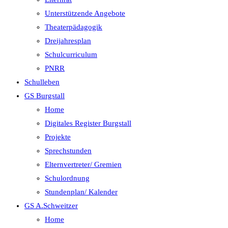
Unterstützende Angebote
Theaterpädagogik
Dreijahresplan
Schulcurriculum
PNRR
Schulleben
GS Burgstall
Home
Digitales Register Burgstall
Projekte
Sprechstunden
Elternvertreter/ Gremien
Schulordnung
Stundenplan/ Kalender
GS A.Schweitzer
Home