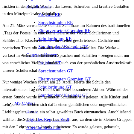
Regelklassen
rückten in den letzten Wochen das Lesen, Schreiben und kreative Gestalten
in den Mittelpunkt des Schulalltags.
Projekte RE
Sprechstunden RE
Am 21. März verwandelte sich das Schulhaus im Rahmen des traditionellen
Elternvertreter/ Gremien RE
„Tags der Poesie“ in eine bunte Galerie der Worte. Schülerinnen und
Schulordnung RE
Schüler aller Klassen brachten ihre selbst geschriebenen Gedichte und
Stundenplan/ Kalender RE
poetischen Texte mit, um sie in der Schule auszustellen. Die Werke –
Ganztagsklassen
verfasst in vielen verschiedenen Sprachen und Schriften – zeugen nicht nur
Projekte GT
von sprachlicher Vielfalt, sondern auch von der persönlichen Ausdruckskraft
unserer Schülerschaft.
Sprechstunden GT
Elternvertreter/ Gremien GT
Nur wenige Wochen später, am 23. April, feierte die Schule den
Schulordnung GT
internationalen Tag des Buches mit einer besonderen Aktion: Während der
Stundenplan/ Kalender GT
ersten Stunde wurde im gesamten Schulhaus still gelesen. Alle Kinder und
MS C.Wolf
Lehrpersonen suchten sich dafür einen gemütlichen oder ungewöhnlichen
Home
Lieblingsplatz, um in ein selbst gewähltes Buch einzutauchen. Anschließend
Digitales Register Wolf
wählten die SchülerInnen ein Buchcover aus, zu dem sie in kleinen Gruppen
mit den Lehrpersonen kreativ arbeiteten: Es wurde gelesen, gebastelt,
Abendmittelschule