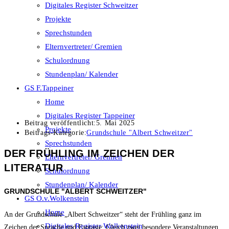
Digitales Register Schweitzer
Projekte
Sprechstunden
Elternvertreter/ Gremien
Schulordnung
Stundenplan/ Kalender
GS F.Tappeiner
Home
Digitales Register Tappeiner
Beitrag veröffentlicht:
5. Mai 2025
Projekte
Beitrags-Kategorie:
Grundschule "Albert Schweitzer"
Sprechstunden
DER FRÜHLING IM ZEICHEN DER
Elternvertreter/ Gremien
LITERATUR
Schulordnung
Stundenplan/ Kalender
GRUNDSCHULE "ALBERT SCHWEITZER"
GS O.v.Wolkenstein
Home
An der Grundschule „Albert Schweitzer“ steht der Frühling ganz im
Digitales Register Wolkenstein
Zeichen der Sprache und Fantasie: Gleich zwei besondere Veranstaltungen