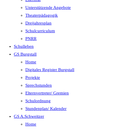
Unterstützende Angebote
Theaterpädagogik
Dreijahresplan
Schulcurriculum
PNRR
Schulleben
GS Burgstall
Home
Digitales Register Burgstall
Projekte
Sprechstunden
Elternvertreter/ Gremien
Schulordnung
Stundenplan/ Kalender
GS A.Schweitzer
Home