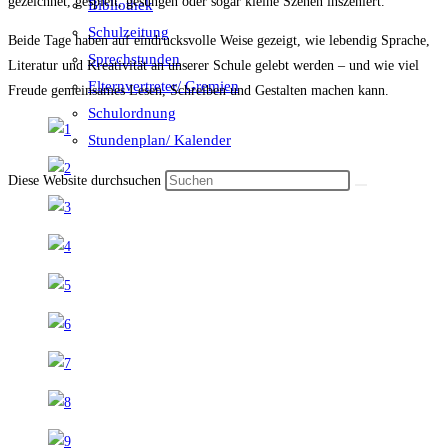
gezeichnet, gespielt, gesungen oder sogar kleine Szenen inszeniert.
Bibliothek
Schulzeitung
Beide Tage haben auf eindrucksvolle Weise gezeigt, wie lebendig Sprache,
Sprechstunden
Literatur und Kreativität an unserer Schule gelebt werden – und wie viel
Elternvertreter/ Gremien
Freude gemeinsames Lesen, Schreiben und Gestalten machen kann.
Schulordnung
Stundenplan/ Kalender
Diese Website durchsuchen