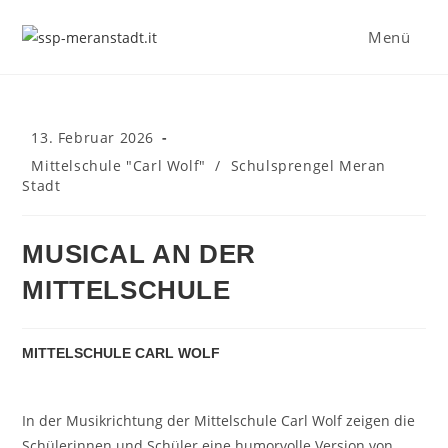
Zum
Inhalt
Menü
springen
Beitrag
13. Februar 2026
veröffentlicht:
Beitrags-
Mittelschule "Carl Wolf"
/
Schulsprengel Meran
Kategorie:
Stadt
MUSICAL AN DER
MITTELSCHULE
MITTELSCHULE CARL WOLF
In der Musikrichtung der Mittelschule Carl Wolf zeigen die
Schülerinnen und Schüler eine humorvolle Version von