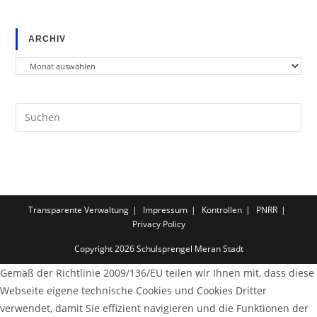
ARCHIV
Archiv
Pre
Es
to
clo
the
sea
Transparente Verwaltung
Impressum
Kontrollen
PNRR
pan
Privacy Policy
Copyright 2026 Schulsprengel Meran Stadt
Gemäß der Richtlinie 2009/136/EU teilen wir Ihnen mit, dass diese
Webseite eigene technische Cookies und Cookies Dritter
verwendet, damit Sie effizient navigieren und die Funktionen der