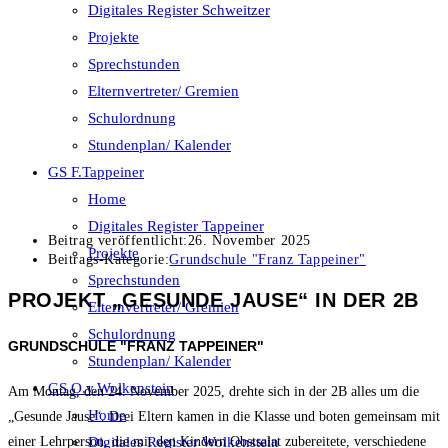
Digitales Register Schweitzer
Projekte
Sprechstunden
Elternvertreter/ Gremien
Schulordnung
Stundenplan/ Kalender
GS F.Tappeiner
Home
Digitales Register Tappeiner
Beitrag veröffentlicht:
26. November 2025
Projekte
Beitrags-Kategorie:
Grundschule "Franz Tappeiner"
Sprechstunden
PROJEKT „GESUNDE JAUSE“ IN DER 2B
Elternvertreter/ Gremien
Schulordnung
GRUNDSCHULE "FRANZ TAPPEINER"
Stundenplan/ Kalender
GS O.v.Wolkenstein
Am Montag, den 24. November 2025, drehte sich in der 2B alles um die
Home
„Gesunde Jause“. Drei Eltern kamen in die Klasse und boten gemeinsam mit
Digitales Register Wolkenstein
einer Lehrperson, die mit den Kindern Obstsalat zubereitete, verschiedene