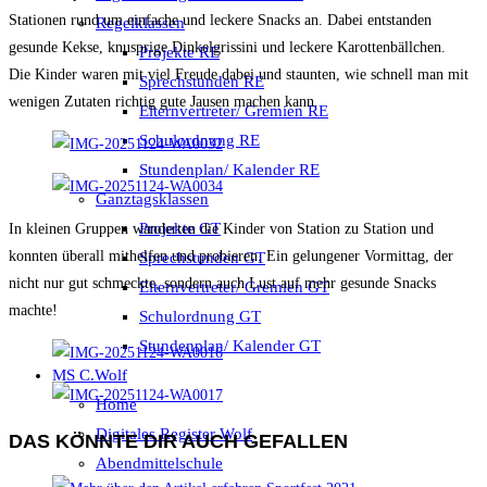
Stationen rund um einfache und leckere Snacks an. Dabei entstanden
Regelklassen
gesunde Kekse, knusprige Dinkelgrissini und leckere Karottenbällchen.
Projekte RE
Die Kinder waren mit viel Freude dabei und staunten, wie schnell man mit
Sprechstunden RE
wenigen Zutaten richtig gute Jausen machen kann.
Elternvertreter/ Gremien RE
Schulordnung RE
Stundenplan/ Kalender RE
Ganztagsklassen
Projekte GT
In kleinen Gruppen wanderten die Kinder von Station zu Station und
konnten überall mithelfen und probieren. Ein gelungener Vormittag, der
Sprechstunden GT
nicht nur gut schmeckte, sondern auch Lust auf mehr gesunde Snacks
Elternvertreter/ Gremien GT
machte!
Schulordnung GT
Stundenplan/ Kalender GT
MS C.Wolf
Home
Digitales Register Wolf
DAS KÖNNTE DIR AUCH GEFALLEN
Abendmittelschule