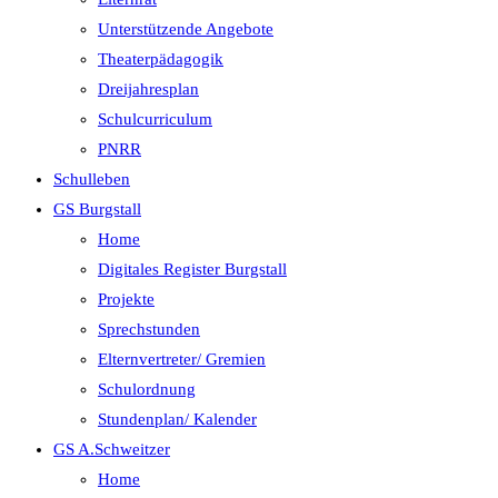
Unterstützende Angebote
Theaterpädagogik
Dreijahresplan
Schulcurriculum
PNRR
Schulleben
GS Burgstall
Home
Digitales Register Burgstall
Projekte
Sprechstunden
Elternvertreter/ Gremien
Schulordnung
Stundenplan/ Kalender
GS A.Schweitzer
Home