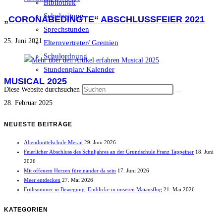
Bibliothek
Schulzeitung
„CORONABEDINGTE“ ABSCHLUSSFEIER 2021
Sprechstunden
25. Juni 2021
Elternvertreter/ Gremien
Schulordnung
Stundenplan/ Kalender
MUSICAL 2025
Diese Website durchsuchen
28. Februar 2025
NEUESTE BEITRÄGE
Abendmittelschule Meran
29. Juni 2026
Feierlicher Abschluss des Schuljahres an der Grundschule Franz Tappeiner
18. Juni
2026
Mit offenem Herzen füreinander da sein
17. Juni 2026
Meer entdecken
27. Mai 2026
Frühsommer in Bewegung: Einblicke in unseren Maiausflug
21. Mai 2026
KATEGORIEN