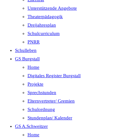
Unterstützende Angebote
Theaterpädagogik
Dreijahresplan
Schulcurriculum
PNRR
Schulleben
GS Burgstall
Home
Digitales Register Burgstall
Projekte
Sprechstunden
Elternvertreter/ Gremien
Schulordnung
Stundenplan/ Kalender
GS A.Schweitzer
Home