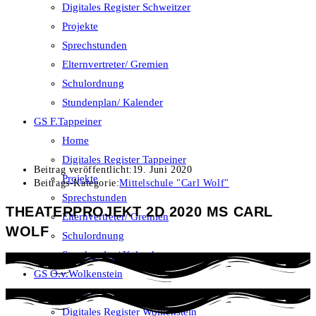
Digitales Register Schweitzer
Projekte
Sprechstunden
Elternvertreter/ Gremien
Schulordnung
Stundenplan/ Kalender
GS F.Tappeiner
Home
Digitales Register Tappeiner
Beitrag veröffentlicht:
19. Juni 2020
Projekte
Beitrags-Kategorie:
Mittelschule "Carl Wolf"
Sprechstunden
THEATERPROJEKT 2D 2020 MS CARL
Elternvertreter/ Gremien
WOLF
Schulordnung
Stundenplan/ Kalender
GS O.v.Wolkenstein
Home
Digitales Register Wolkenstein