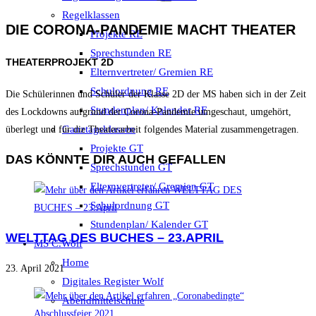
Regelklassen
DIE CORONA-PANDEMIE MACHT THEATER
Projekte RE
Sprechstunden RE
THEATERPROJEKT 2D
Elternvertreter/ Gremien RE
Schulordnung RE
Die Schülerinnen und Schüler der Klasse 2D der MS haben sich in der Zeit
Stundenplan/ Kalender RE
des Lockdowns aufgrund der Corona-Pandemie umgeschaut, umgehört,
Ganztagsklassen
überlegt und für die Theaterarbeit folgendes Material zusammengetragen.
Projekte GT
DAS KÖNNTE DIR AUCH GEFALLEN
Sprechstunden GT
Elternvertreter/ Gremien GT
Schulordnung GT
Stundenplan/ Kalender GT
WELTTAG DES BUCHES – 23.APRIL
MS C.Wolf
Home
23. April 2021
Digitales Register Wolf
Abendmittelschule