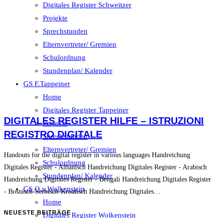
Digitales Register Schweitzer
Projekte
Sprechstunden
Elternvertreter/ Gremien
Schulordnung
Stundenplan/ Kalender
GS F.Tappeiner
Home
Digitales Register Tappeiner
DIGITALES REGISTER HILFE – ISTRUZIONI
Projekte
REGISTRO DIGITALE
Sprechstunden
Elternvertreter/ Gremien
Handouts for the digital register in various languages Handreichung
Schulordnung
Digitales Register - Albanisch Handreichung Digitales Register - Arabisch
Stundenplan/ Kalender
Handreichung Digitales Register - Bengali Handreichung Digitales Register
GS O.v.Wolkenstein
- Bosnisch-Serbisch-Kroatisch Handreichung Digitales…
Home
NEUESTE BEITRÄGE
Digitales Register Wolkenstein