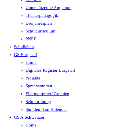
Unterstützende Angebote
Theaterpädagogik
Dreijahresplan
Schulcurriculum
PNRR
Schulleben
GS Burgstall
Home
Digitales Register Burgstall
Projekte
Sprechstunden
Elternvertreter/ Gremien
Schulordnung
Stundenplan/ Kalender
GS A.Schweitzer
Home