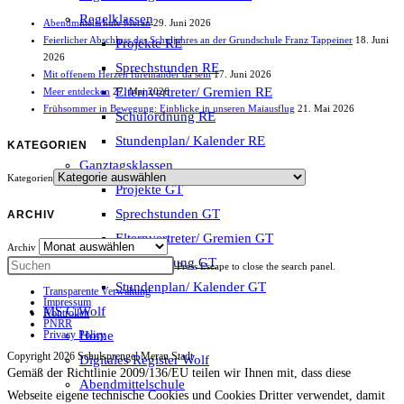
Regelklassen
Abendmittelschule Meran
29. Juni 2026
Feierlicher Abschluss des Schuljahres an der Grundschule Franz Tappeiner
18. Juni
Projekte RE
2026
Sprechstunden RE
Mit offenem Herzen füreinander da sein
17. Juni 2026
Elternvertreter/ Gremien RE
Meer entdecken
27. Mai 2026
Frühsommer in Bewegung: Einblicke in unseren Maiausflug
21. Mai 2026
Schulordnung RE
Stundenplan/ Kalender RE
KATEGORIEN
Ganztagsklassen
Kategorien
Projekte GT
Sprechstunden GT
ARCHIV
Elternvertreter/ Gremien GT
Archiv
Schulordnung GT
Press Escape to close the search panel.
Stundenplan/ Kalender GT
Transparente Verwaltung
Impressum
MS C.Wolf
Kontrollen
PNRR
Home
Privacy Policy
Copyright 2026 Schulsprengel Meran Stadt
Digitales Register Wolf
Gemäß der Richtlinie 2009/136/EU teilen wir Ihnen mit, dass diese
Abendmittelschule
Webseite eigene technische Cookies und Cookies Dritter verwendet, damit