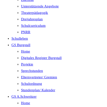
Unterstützende Angebote
Theaterpädagogik
Dreijahresplan
Schulcurriculum
PNRR
Schulleben
GS Burgstall
Home
Digitales Register Burgstall
Projekte
Sprechstunden
Elternvertreter/ Gremien
Schulordnung
Stundenplan/ Kalender
GS A.Schweitzer
Home