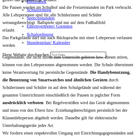
Bibliothek
Die Pausen werden im Schulhof und die Freizeitstunden im Park verbracht.
Schulzeitung
Alle Lehrpersonen sind für alle Schülerinnen und Schüler
Sprechstunden
weisungsberechtigt. Ballspiele sind nur auf dem Fußballfeld
Elternvertreter/ Gremien
erlaubt.
Schulordnung
Das Parkgelände darf nur nach Rücksprache mit einer Lehrperson verlassen
Stundenplan/ Kalender
werden.
Diese Website durchsuchen
Gegenstände, die nicht direkt zum Unterricht gehören bzw. diesen stören,
können von den Lehrpersonen abgenommen werden. Die Schule übernimmt
keine Verantwortung für persönliche Gegenstände.
Die Handybenutzung,
die Benutzung von Smartwatches und ähnlichen Geräten
durch
Schülerinnen und Schüler ist auf dem Schulgelände und während der
gesamten Unterrichtszeit einschließlich der Pausen in jeglicher Form
ausdrücklich verboten
. Bei Regelverstößen wird das Gerät abgenommen
und muss von den Eltern bzw. Erziehungsberechtigten persönlich bei der
Klassenlehrperson abgeholt werden. Dasselbe gilt für elektronische
Unterhaltungsgeräte jeder Art.
Wir fordern einen respektvollen Umgang mit Einrichtungsgegenständen und