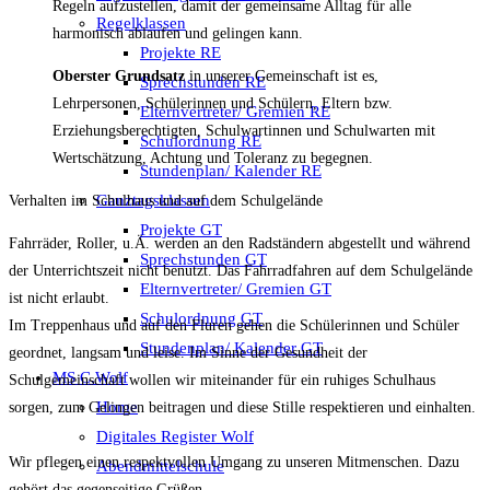
Regeln aufzustellen, damit der gemeinsame Alltag für alle
Regelklassen
harmonisch ablaufen und gelingen kann.
Projekte RE
Oberster Grundsatz
in unserer Gemeinschaft ist es,
Sprechstunden RE
Lehrpersonen, Schülerinnen und Schülern, Eltern bzw.
Elternvertreter/ Gremien RE
Erziehungsberechtigten, Schulwartinnen und Schulwarten mit
Schulordnung RE
Wertschätzung, Achtung und Toleranz zu begegnen.
Stundenplan/ Kalender RE
Ganztagsklassen
Verhalten im Schulhaus und auf dem Schulgelände
Projekte GT
Fahrräder, Roller, u.Ä. werden an den Radständern abgestellt und während
Sprechstunden GT
der Unterrichtszeit nicht benutzt. Das Fahrradfahren auf dem Schulgelände
Elternvertreter/ Gremien GT
ist nicht erlaubt.
Schulordnung GT
Im Treppenhaus und auf den Fluren gehen die Schülerinnen und Schüler
Stundenplan/ Kalender GT
geordnet, langsam und leise. Im Sinne der Gesundheit der
MS C.Wolf
Schulgemeinschaft wollen wir miteinander für ein ruhiges Schulhaus
Home
sorgen, zum Gelingen beitragen und diese Stille respektieren und einhalten.
Digitales Register Wolf
Wir pflegen einen respektvollen Umgang zu unseren Mitmenschen. Dazu
Abendmittelschule
gehört das gegenseitige Grüßen.