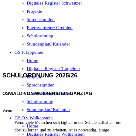
Digitales Register Schweitzer
Projekte
Sprechstunden
Elternvertreter/ Gremien
Schulordnung
Stundenplan/ Kalender
GS F.Tappeiner
Home
Digitales Register Tappeiner
SCHULORDNUNG 2025/26
Projekte
Sprechstunden
OSWALD VON WOLKENSTEIN GANZTAG
Elternvertreter/ Gremien
Schulordnung
Stundenplan/ Kalender
Wenn...
GS O.v.Wolkenstein
Wenn viele Menschen sich täglich in der Schule aufhalten, um
Home
dort zu lernen und zu arbeiten, ist es notwendig, einige
Digitales Register Wolkenstein