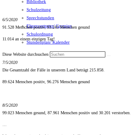
Bibliothek
Schulzeitung
Sprechstunden
6/5/2020
Elternvertreter/ Gremien
91.528 Menschen positiv, 93.245 Menschen gesund
Schulordnung
11.014 an einem einzigen Tag!
Stundenplan/ Kalender
Diese Website durchsuchen
7/5/2020
Die Gesamtzahl der Fälle in unserem Land beträgt 215.858.
89.624 Menschen positiv, 96.276 Menschen gesund
8/5/2020
99.023 Menschen gesund, 87.961 Menschen positiv und 30.201 verstorben.
…