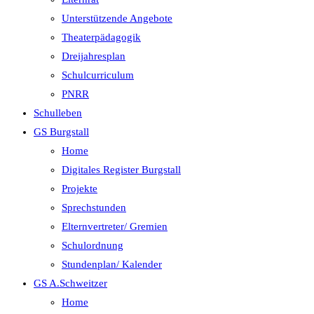
Unterstützende Angebote
Theaterpädagogik
Dreijahresplan
Schulcurriculum
PNRR
Schulleben
GS Burgstall
Home
Digitales Register Burgstall
Projekte
Sprechstunden
Elternvertreter/ Gremien
Schulordnung
Stundenplan/ Kalender
GS A.Schweitzer
Home