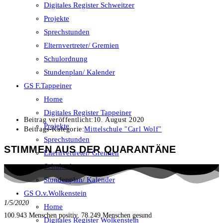
Digitales Register Schweitzer
Projekte
Sprechstunden
Elternvertreter/ Gremien
Schulordnung
Stundenplan/ Kalender
GS F.Tappeiner
Home
Digitales Register Tappeiner
Beitrag veröffentlicht:
10. August 2020
Projekte
Beitrags-Kategorie:
Mittelschule "Carl Wolf"
Sprechstunden
STIMMEN AUS DER QUARANTÄNE
Elternvertreter/ Gremien
Schulordnung
Stundenplan/ Kalender
GS O.v.Wolkenstein
1/5/2020
Home
100.943 Menschen positiv, 78.249 Menschen gesund
Digitales Register Wolkenstein